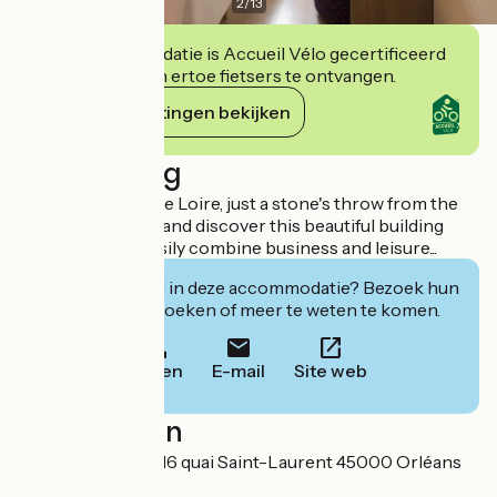
2
/
13
Deze accommodatie is Accueil Vélo gecertificeerd
en verbindt zich ertoe fietsers te ontvangen.
Haar verplichtingen bekijken
Beschrijving
Situated beside the Loire, just a stone's throw from the
city centre, come and discover this beautiful building
where you can easily combine business and leisure...
Geïnteresseerd in deze accommodatie? Bezoek hun
website om te boeken of meer te weten te komen.
Bellen
E-mail
Site web
Localisation
SAS Les Orgerils 16 quai Saint-Laurent 45000 Orléans