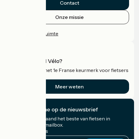
Contact
Onze missie
Persruimte
Professionele ruimte
Wat is Accueil Vélo?
Accueil Vélo is het 1e Franse keurmerk voor fietsers
op vakantie.
Meer weten
Ik abonneer me op de nieuwsbrief
Ontvang elke maand het beste van fietsen in
Frankrijk in uw mailbox.
Mijn e-mailadres