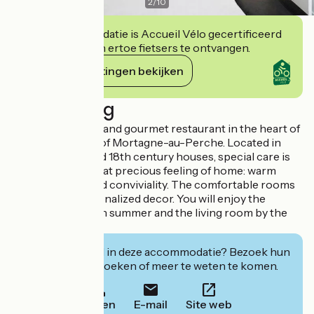
2
/
10
Deze accommodatie is Accueil Vélo gecertificeerd
en verbindt zich ertoe fietsers te ontvangen.
Haar verplichtingen bekijken
Beschrijving
A charming hotel and gourmet restaurant in the heart of
the medieval city of Mortagne-au-Perche. Located in
authentic 16th and 18th century houses, special care is
taken to create that precious feeling of home: warm
welcome, calm and conviviality. The comfortable rooms
each offer a personalized decor. You will enjoy the
flowered garden in summer and the living room by the
fire in winter...
Geïnteresseerd in deze accommodatie? Bezoek hun
website om te boeken of meer te weten te komen.
Bellen
E-mail
Site web