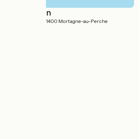
Localisation
4 place du Palais 61400 Mortagne-au-Perche