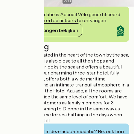
2
/
13
Deze accommodatie is Accueil Vélo gecertificeerd
en verbindt zich ertoe fietsers te ontvangen.
Haar verplichtingen bekijken
Beschrijving
Friendly hotel located in the heart of the town by the sea,
the Hotel Aguado is also close to all the shops and
restaurants. It overlooks the sea and offers a beautiful
panoramic view. Our charming three-star hotel, fully
renovated in 2016, offers both a wide maritime
panoramic view and an intimate, tranquil atmosphere in a
refined setting. At the Hotel Aguado, all the rooms are
different but provide the same level of comfort. We have
welcomed our customers as family members for 3
generations, all coming to Dieppe in the same way as
people used to come for sea bathing in the days when
time could stand still.
Geïnteresseerd in deze accommodatie? Bezoek hun