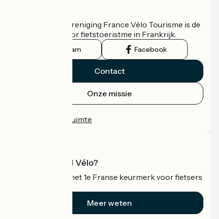
Wie zijn we?
De nationale vereniging France Vélo Tourisme is de
officiële gids voor fietstoeristme in Frankrijk.
Instagram
Facebook
Contact
Onze missie
Persruimte
Professionele ruimte
Wat is Accueil Vélo?
Accueil Vélo is het 1e Franse keurmerk voor fietsers
op vakantie.
Meer weten