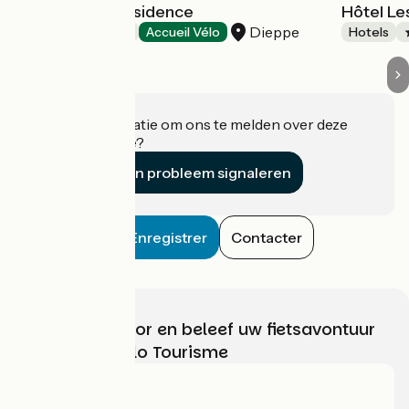
Mercure La Présidence
Hôtel Le
Dieppe
Hotels
Accueil Vélo
Hotels
Heeft u informatie om ons te melden over deze
accommodatie?
Een probleem signaleren
Enregistrer
Contacter
Kies, bereid voor en beleef uw fietsavontuur
met France Vélo Tourisme