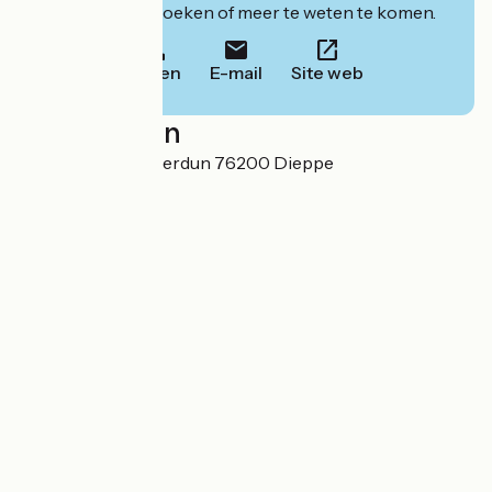
website om te boeken of meer te weten te komen.
Bellen
E-mail
Site web
Localisation
30 boulevard de Verdun 76200 Dieppe