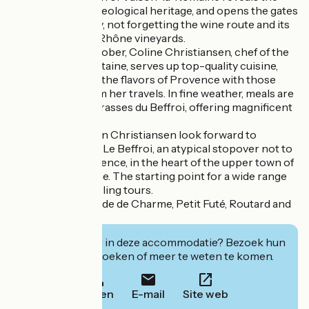
riches of its archaeological heritage, and opens the gates
of its medieval city, not forgetting the wine route and its
famous Côtes du Rhône vineyards.
From April to October, Coline Christiansen, chef of the
restaurant La Fontaine, serves up top-quality cuisine,
subtly combining the flavors of Provence with those
brought back from her travels. In fine weather, meals are
served on the Terrasses du Beffroi, offering magnificent
panoramic views.
Christine and Yann Christiansen look forward to
welcoming you to Le Beffroi, an atypical stopover not to
be missed in Provence, in the heart of the upper town of
Vaison-la-Romaine. The starting point for a wide range
of walking and cycling tours.
Referenced in Guide de Charme, Petit Futé, Routard and
Rick Steves...
Geïnteresseerd in deze accommodatie? Bezoek hun
website om te boeken of meer te weten te komen.
Bellen
E-mail
Site web