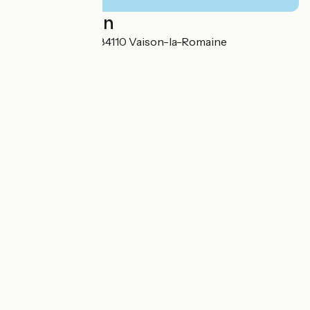
Localisation
2 rue de l'Évêché 84110 Vaison-la-Romaine