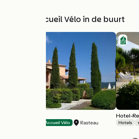
Andere Accueil Vélo in de buurt
Hôtel Bellerive
Hotel-Re
Rasteau
Hotels
Accueil Vélo
Hotels