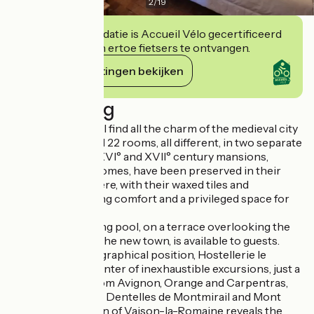
2
/
19
Deze accommodatie is Accueil Vélo gecertificeerd
en verbindt zich ertoe fietsers te ontvangen.
Haar verplichtingen bekijken
Beschrijving
At Le Beffroi, you'll find all the charm of the medieval city
in the lounges and 22 rooms, all different, in two separate
buildings. These XVI° and XVII° century mansions,
originally family homes, have been preserved in their
original atmosphere, with their waxed tiles and
woodwork, offering comfort and a privileged space for
relaxation.
A private swimming pool, on a terrace overlooking the
Ouvèze river and the new town, is available to guests.
Thanks to its geographical position, Hostellerie le
Beffroi is at the center of inexhaustible excursions, just a
few kilometers from Avignon, Orange and Carpentras,
not forgetting the Dentelles de Montmirail and Mont
Ventoux. The town of Vaison-la-Romaine reveals the