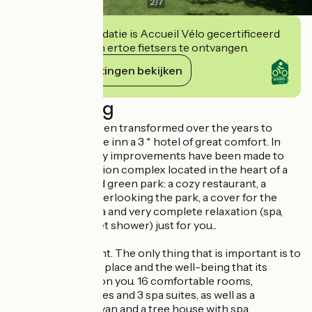
2
/
7
Deze accommodatie is Accueil Vélo gecertificeerd
en verbindt zich ertoe fietsers te ontvangen.
Haar verplichtingen bekijken
Beschrijving
This house has been transformed over the years to
make a small village inn a 3 * hotel of great comfort. In
recent years, many improvements have been made to
this pretty relaxation complex located in the heart of a
huge flowered and green park: a cozy restaurant, a
shaded terrace overlooking the park, a cover for the
pool, a fitness area and very complete relaxation (spa,
sauna, hammam, jet shower) just for you...
Here, no constraint. The only thing that is important is to
enjoy this magical place and the well-being that its
comfort lavishes on you. 16 comfortable rooms,
including 3 duplexes and 3 spa suites, as well as a
comfortable caravan and a tree house with spa.