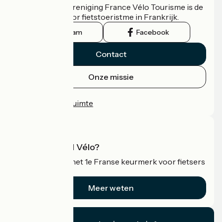
De nationale vereniging France Vélo Tourisme is de
officiële gids voor fietstoeristme in Frankrijk.
Instagram
Facebook
Contact
Onze missie
Persruimte
Professionele ruimte
Wat is Accueil Vélo?
Accueil Vélo is het 1e Franse keurmerk voor fietsers
op vakantie.
Meer weten