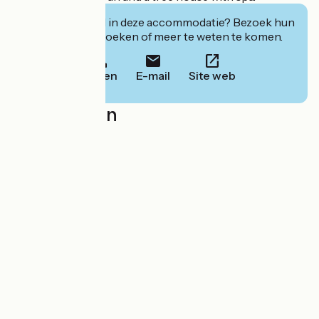
Geïnteresseerd in deze accommodatie? Bezoek hun
website om te boeken of meer te weten te komen.
Bellen
E-mail
Site web
Localisation