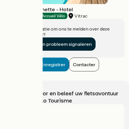
Auberge La Tomette - Hotel
Vitrac
Hotels
Accueil Vélo
Heeft u informatie om ons te melden over deze
accommodatie?
Een probleem signaleren
Enregistrer
Contacter
Kies, bereid voor en beleef uw fietsavontuur
met France Vélo Tourisme
Wie zijn we?