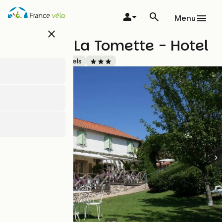
Overslaan
en
Menu
naar
close
de
Auberge La Tomette - Hotel
inhoud
gaan
Accueil Vélo
Hotels