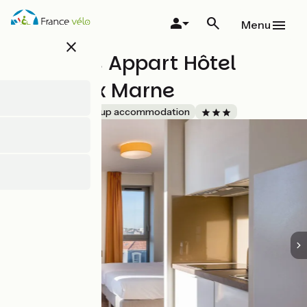
Overslaan
en
Menu
naar
close
de
All Suites Appart Hôtel
inhoud
gaan
Bordeaux Marne
Accueil Vélo
Group accommodation