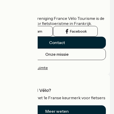
Wie zijn we?
De nationale vereniging France Vélo Tourisme is de
officiële gids voor fietstoeristme in Frankrijk.
Instagram
Facebook
Contact
Onze missie
Persruimte
Professionele ruimte
Wat is Accueil Vélo?
Accueil Vélo is het 1e Franse keurmerk voor fietsers
op vakantie.
Meer weten