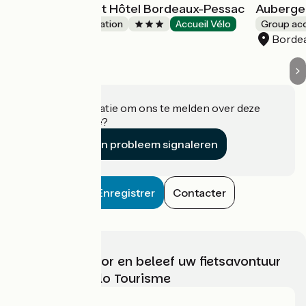
All Suites Appart Hôtel Bordeaux-Pessac
Auberge
Group accommodation
Accueil Vélo
Group a
Pessac
Borde
Heeft u informatie om ons te melden over deze
accommodatie?
Een probleem signaleren
Enregistrer
Contacter
Kies, bereid voor en beleef uw fietsavontuur
met France Vélo Tourisme