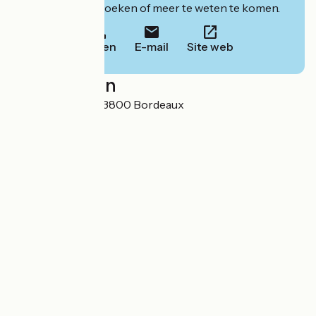
website om te boeken of meer te weten te komen.
Bellen
E-mail
Site web
Localisation
21 cours Barbey 33800 Bordeaux