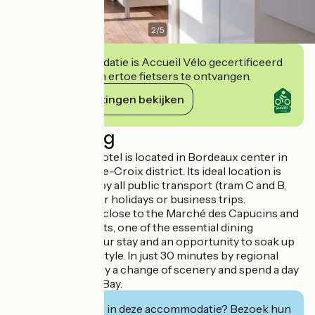
2
/
5
Deze accommodatie is Accueil Vélo gecertificeerd
en verbindt zich ertoe fietsers te ontvangen.
Haar verplichtingen bekijken
Beschrijving
Your apartment hotel is located in Bordeaux center in
the intimate Sainte-Croix district. Its ideal location is
easily accessible by all public transport (tram C and B,
bus, Vcub) for your holidays or business trips.
Your residence is close to the Marché des Capucins and
its cosy restaurants, one of the essential dining
experiences of your stay and an opportunity to soak up
the Bordeaux lifestyle. In just 30 minutes by regional
train, you can enjoy a change of scenery and spend a day
on the Arcachon Bay.
Geïnteresseerd in deze accommodatie? Bezoek hun