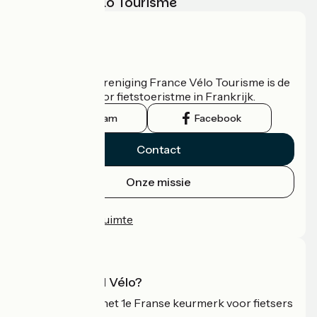
met France Vélo Tourisme
Wie zijn we?
De nationale vereniging France Vélo Tourisme is de
officiële gids voor fietstoeristme in Frankrijk.
Instagram
Facebook
Contact
Onze missie
Persruimte
Professionele ruimte
Wat is Accueil Vélo?
Accueil Vélo is het 1e Franse keurmerk voor fietsers