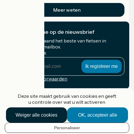
op vakantie.
Meer weten
Ik abonneer me op de nieuwsbrief
Ontvang elke maand het beste van fietsen in
Frankrijk in uw mailbox.
Mijn e-mailadres
Mijn
e-
mailadres
Inschrijvingsvoorwaarden
Gefinancierd in het kader van Destination France
Deze site maakt gebruik van cookies en geeft
u controle over wat u wilt activeren
Weiger alle cookies
OK, accepteer alle
Accueil Vélo Pro
Contact
Personaliseer
Wettelijke informatie
NL