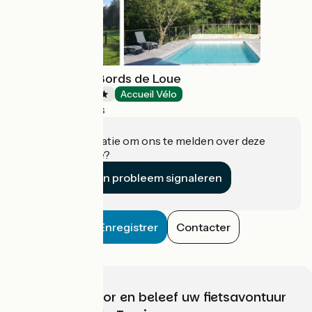
La Saline - Les Bords de Loue
Campsites
Accueil Vélo
Arc-et-Senans
Heeft u informatie om ons te melden over deze
accommodatie?
Een probleem signaleren
Enregistrer
Contacter
Kies, bereid voor en beleef uw fietsavontuur