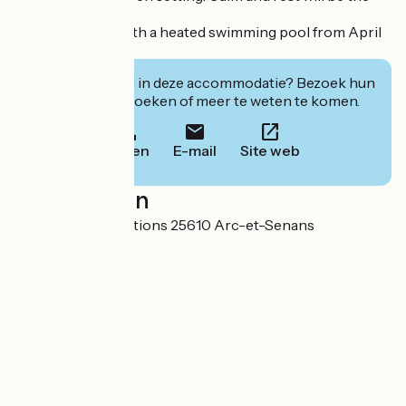
order of the day.
Small campsite with a heated swimming pool from April
to September.
Geïnteresseerd in deze accommodatie? Bezoek hun
website om te boeken of meer te weten te komen.
Bellen
E-mail
Site web
Localisation
32 rue des Graduations 25610 Arc-et-Senans