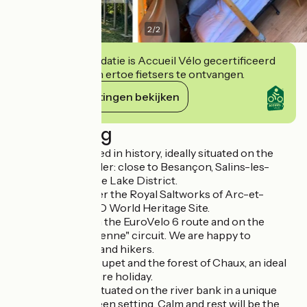
2
/
2
Deze accommodatie is Accueil Vélo gecertificeerd
en verbindt zich ertoe fietsers te ontvangen.
Haar verplichtingen bekijken
Beschrijving
A campsite steeped in history, ideally situated on the
Doubs - Jura border: close to Besançon, Salins-les-
Bains, Dole and the Lake District.
Come and discover the Royal Saltworks of Arc-et-
Senans, a UNESCO World Heritage Site.
We are located on the EuroVelo 6 route and on the
"échappée jurassienne" circuit. We are happy to
welcome cyclists and hikers.
Between Mont Poupet and the forest of Chaux, an ideal
location for a nature holiday.
The campsite is situated on the river bank in a unique
and preserved green setting. Calm and rest will be the