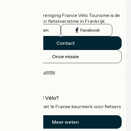
Wie zijn we?
De nationale vereniging France Vélo Tourisme is de
officiële gids voor fietstoeristme in Frankrijk.
Instagram
Facebook
Contact
Onze missie
Persruimte
Professionele ruimte
Wat is Accueil Vélo?
Accueil Vélo is het 1e Franse keurmerk voor fietsers
op vakantie.
Meer weten