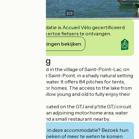
2
/
2
Deze accommodatie is Accueil Vélo gecertificeerd
en verbindt zich ertoe fietsers te ontvangen.
Haar verplichtingen bekijken
Beschrijving
A campsite located in the village of Saint-Point-Lac, on
the shores of Lake Saint-Point, in a shady natural setting
with its feet in the water. It offers 84 pitches for tents,
caravans and motor homes. The access to the lake from
the campsite will allow young and old to fully enjoy their
holidays.
The campsite is located on the GTJ and p'tite GTJ circuit.
The campsite has an adjoining motorhome area, water
sports activities and a small restaurant nearby.
Geïnteresseerd in deze accommodatie? Bezoek hun
website om te boeken of meer te weten te komen.