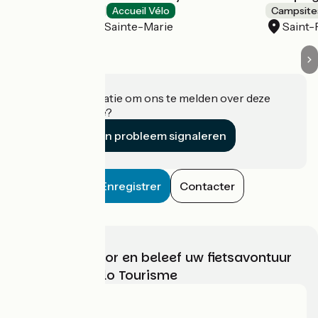
Campsites
Accueil Vélo
Campsite
Labergement-Sainte-Marie
Saint-
Heeft u informatie om ons te melden over deze
accommodatie?
Een probleem signaleren
Enregistrer
Contacter
Kies, bereid voor en beleef uw fietsavontuur
met France Vélo Tourisme