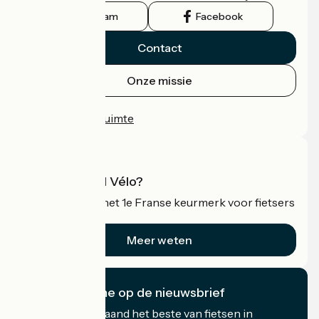
Instagram
Facebook
Contact
Onze missie
Persruimte
Professionele ruimte
Wat is Accueil Vélo?
Accueil Vélo is het 1e Franse keurmerk voor fietsers
op vakantie.
Meer weten
Ik abonneer me op de nieuwsbrief
Ontvang elke maand het beste van fietsen in