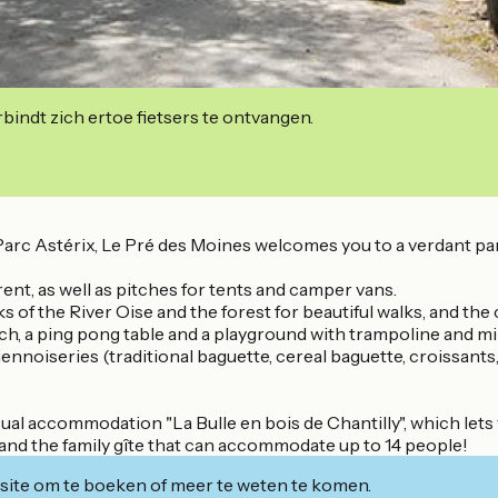
indt zich ertoe fietsers te ontvangen.
Parc Astérix, Le Pré des Moines welcomes you to a verdant pa
t, as well as pitches for tents and camper vans.
nks of the River Oise and the forest for beautiful walks, and th
tch, a ping pong table and a playground with trampoline and mi
ennoiseries (traditional baguette, cereal baguette, croissants,
al accommodation "La Bulle en bois de Chantilly", which lets 
 and the family gîte that can accommodate up to 14 people!
ite om te boeken of meer te weten te komen.