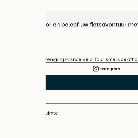
Kies, bereid voor en beleef uw fietsavontuur me
Wie zijn we?
De nationale vereniging France Vélo Tourisme is de officië
Instagram
Persruimte
Professionele ruimte