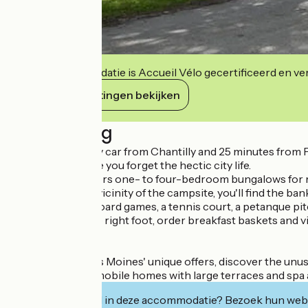
Deze accommodatie is Accueil Vélo gecertificeerd en verb
Haar verplichtingen bekijken
Beschrijving
Just 10 minutes by car from Chantilly and 25 minutes from 
squirrels will make you forget the hectic city life.
The campsite offers one- to four-bedroom bungalows for ren
In the immediate vicinity of the campsite, you'll find the ba
Also on site are board games, a tennis court, a petanque pi
To wake up on the right foot, order breakfast baskets and vi
deposit service.
Among Le Pré des Moines' unique offers, discover the unusu
sauna, the family mobile homes with large terraces and spa
Geïnteresseerd in deze accommodatie? Bezoek hun webs