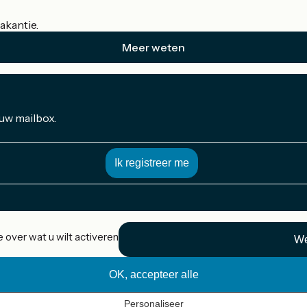
akantie.
Meer weten
 uw mailbox.
 over wat u wilt activeren
We
OK, accepteer alle
Personaliseer