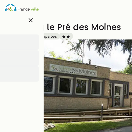
Overslaan
en
naar
close
de
Camping le Pré des Moines
inhoud
gaan
Accueil Vélo
Campsites