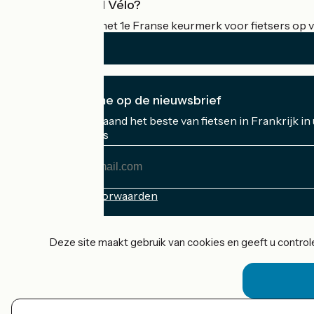
Wat is Accueil Vélo?
Accueil Vélo is het 1e Franse keurmerk voor fietsers op v
Ik abonneer me op de nieuwsbrief
Ontvang elke maand het beste van fietsen in Frankrijk in
Mijn e-mailadres
Mijn
e-
mailadres
Inschrijvingsvoorwaarden
Gefinancierd in het kader van Destination France
Deze site maakt gebruik van cookies en geeft u controle
Accueil Vélo Pro
Contact