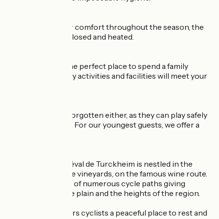
To guarantee your comfort throughout the season, the
sanitary block is closed and heated.
Our campsite is the perfect place to spend a family
vacation. Our many activities and facilities will meet your
expectations.
Children are not forgotten either, as they can play safely
in our playground. For our youngest guests, we offer a
children's club.
Camping Le Médiéval de Turckheim is nestled in the
heart of the Alsace vineyards, on the famous wine route.
At the crossroads of numerous cycle paths giving
access to both the plain and the heights of the region.
Our campsite offers cyclists a peaceful place to rest and