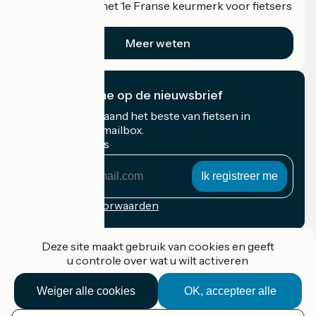
Accueil Vélo is het 1e Franse keurmerk voor fietsers
op vakantie.
Meer weten
Ik abonneer me op de nieuwsbrief
Ontvang elke maand het beste van fietsen in
Frankrijk in uw mailbox.
Mijn e-mailadres
Mijn
e-
mailadres
Inschrijvingsvoorwaarden
Gefinancierd in het kader van Destination France
Deze site maakt gebruik van cookies en geeft
u controle over wat u wilt activeren
Weiger alle cookies
OK, accepteer alle
Accueil Vélo Pro
Contact