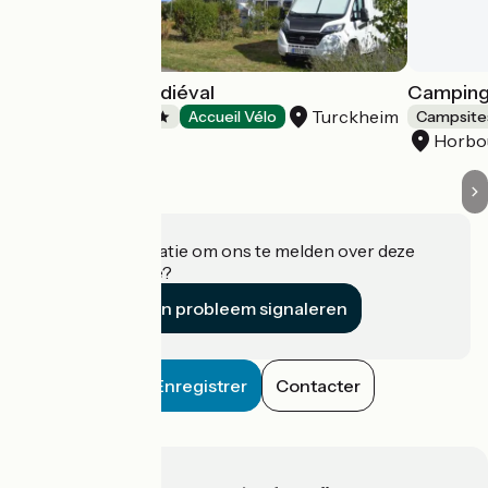
Camping Le Médiéval
Camping d
Turckheim
Campsites
Accueil Vélo
Campsite
Horbo
Heeft u informatie om ons te melden over deze
accommodatie?
Een probleem signaleren
Enregistrer
Contacter