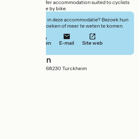
recuperate. We offer accommodation suited to cyclists
discovering Alsace by bike.
Geïnteresseerd in deze accommodatie? Bezoek hun
website om te boeken of meer te weten te komen.
Bellen
E-mail
Site web
Localisation
7 Quai de la Fecht 68230 Turckheim