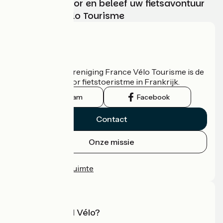
Kies, bereid voor en beleef uw fietsavontuur
met France Vélo Tourisme
Wie zijn we?
De nationale vereniging France Vélo Tourisme is de
officiële gids voor fietstoeristme in Frankrijk.
Instagram
Facebook
Contact
Onze missie
Persruimte
Professionele ruimte
Wat is Accueil Vélo?