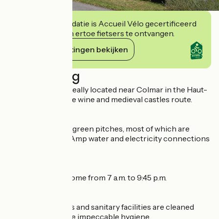
Deze accommodatie is Accueil Vélo gecertificeerd
en verbindt zich ertoe fietsers te ontvangen.
Haar verplichtingen bekijken
Beschrijving
The campsite is ideally located near Colmar in the Haut-
Rhin region, on the wine and medieval castles route.
It offers spacious, green pitches, most of which are
equipped with 16 Amp water and electricity connections
for your comfort.
Vehicles are welcome from 7 a.m. to 9:45 p.m.
Our mobile homes and sanitary facilities are cleaned
regularly to ensure impeccable hygiene.