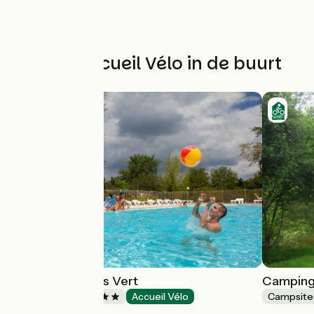
Andere Accueil Vélo in de buurt
Camping Le Bois Vert
Camping 
Campsites
Accueil Vélo
Campsite
Parthenay