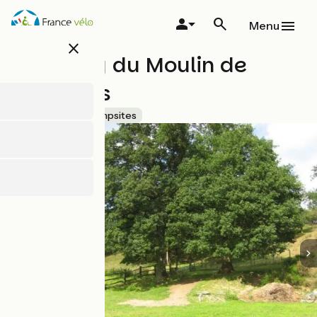
Overslaan
en
Menu
naar
close
de
Camping du Moulin de
inhoud
gaan
Fumailles
Accueil Vélo
Campsites