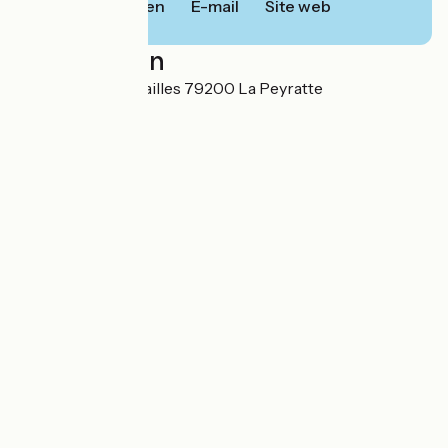
Bellen
E-mail
Site web
Localisation
Le Moulin de Fumailles 79200 La Peyratte