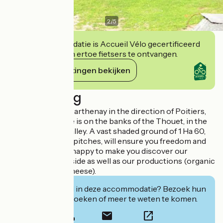
2
/
5
Deze accommodatie is Accueil Vélo gecertificeerd
en verbindt zich ertoe fietsers te ontvangen.
Haar verplichtingen bekijken
Beschrijving
10 minutes from Parthenay in the direction of Poitiers,
our farm campsite is on the banks of the Thouet, in the
heart of a steep valley. A vast shaded ground of 1 Ha 60,
without delimited pitches, will ensure you freedom and
peace. We will be happy to make you discover our
beautiful countryside as well as our productions (organic
honey and goat cheese).
Geïnteresseerd in deze accommodatie? Bezoek hun
website om te boeken of meer te weten te komen.