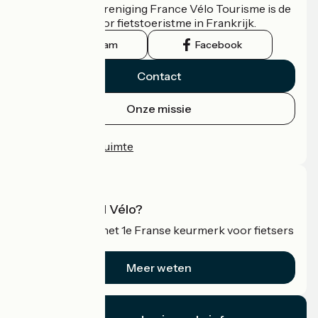
De nationale vereniging France Vélo Tourisme is de
officiële gids voor fietstoeristme in Frankrijk.
Instagram
Facebook
Contact
Onze missie
Persruimte
Professionele ruimte
Wat is Accueil Vélo?
Accueil Vélo is het 1e Franse keurmerk voor fietsers
op vakantie.
Meer weten