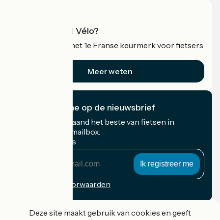
Wat is Accueil Vélo?
Accueil Vélo is het 1e Franse keurmerk voor fietsers
op vakantie.
Meer weten
Ik abonneer me op de nieuwsbrief
Ontvang elke maand het beste van fietsen in
Frankrijk in uw mailbox.
Mijn e-mailadres
Mijn
e-
mailadres
Inschrijvingsvoorwaarden
Gefinancierd in het kader van Destination France
Deze site maakt gebruik van cookies en geeft