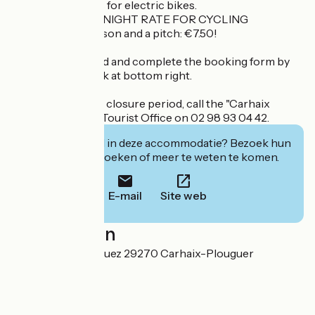
recharging points for electric bikes.
SPECIAL OFFER: NIGHT RATE FOR CYCLING
TOURISTS - 1 person and a pitch: €7.50!
To book: download and complete the booking form by
clicking on the link at bottom right.
During the annual closure period, call the "Carhaix
Poher Tourisme" Tourist Office on 02 98 93 04 42.
Geïnteresseerd in deze accommodatie? Bezoek hun
website om te boeken of meer te weten te komen.
E-mail
Site web
Localisation
3, Route de Kerniguez 29270 Carhaix-Plouguer