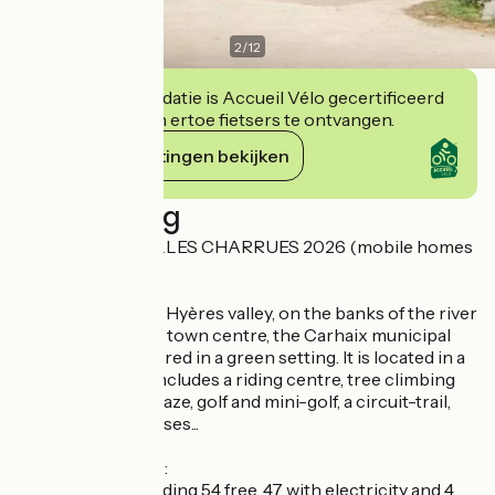
2
/
12
Deze accommodatie is Accueil Vélo gecertificeerd
en verbindt zich ertoe fietsers te ontvangen.
Haar verplichtingen bekijken
Beschrijving
COMPLETE VIEILLES CHARRUES 2026 (mobile homes
and pitches)
In the heart of the Hyères valley, on the banks of the river
and 3 km from the town centre, the Carhaix municipal
campsite is anchored in a green setting. It is located in a
leisure area that includes a riding centre, tree climbing
courses, a plant maze, golf and mini-golf, a circuit-trail,
orienteering courses...
The campsite has :
- 62 pitches, including 54 free, 47 with electricity and 4