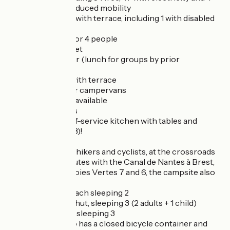
for people with reduced mobility
- 3 mobile homes with terrace, including 1 with disabled
access
- 2 caravans for 3 or 4 people
- a reception chalet
- a covered shelter (lunch for groups by prior
arrangement)
- a bar-crêperie with terrace
- a service area for campervans
- table and chairs available
- Loan of adaptors
- New in 2026: self-service kitchen with tables and
benches (pitch 63)!
Ideally located for hikers and cyclists, at the crossroads
of many hiking routes with the Canal de Nantes à Brest,
the Vélodyssée, Voies Vertes 7 and 6, the campsite also
offers :
- 4 stage cabins, each sleeping 2
- 1 La Belle Ourse hut, sleeping 3 (2 adults + 1 child)
- 1 rando-vélo hut sleeping 3
The campsite also has a closed bicycle container and