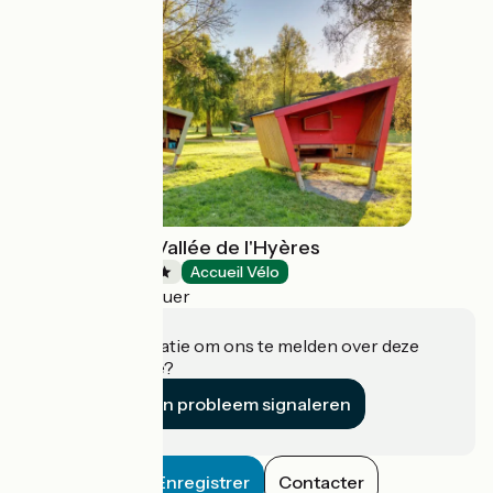
Camping de la Vallée de l'Hyères
Campsites
Accueil Vélo
Carhaix-Plouguer
Heeft u informatie om ons te melden over deze
accommodatie?
Een probleem signaleren
Enregistrer
Contacter