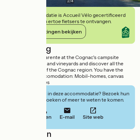
2
/
4
Deze accommodatie is Accueil Vélo gecertificeerd
en verbindt zich ertoe fietsers te ontvangen.
Haar verplichtingen bekijken
Beschrijving
Enjoy a stay in Charente at the Cognac's campsite
between the river and vineyards and discover all the
heritages riches of the Cognac region. You have the
choice of your accomodation: Mobil-homes, canvas
houses and pitches
Geïnteresseerd in deze accommodatie? Bezoek hun
website om te boeken of meer te weten te komen.
Bellen
E-mail
Site web
Localisation