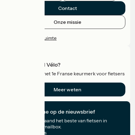
Contact
Onze missie
Persruimte
Professionele ruimte
Wat is Accueil Vélo?
Accueil Vélo is het 1e Franse keurmerk voor fietsers
op vakantie.
Meer weten
Ik abonneer me op de nieuwsbrief
Ontvang elke maand het beste van fietsen in
Frankrijk in uw mailbox.
Mijn e-mailadres