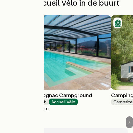
Andere Accueil Vélo in de buurt
Les Pilotis du Cognac Campground
Camping
Campsites
Accueil Vélo
Campsite
Bourg-Charente