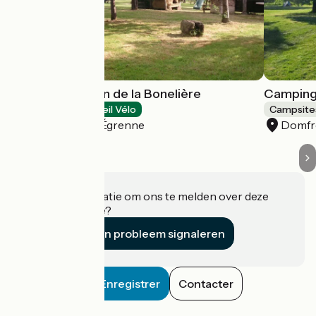
Camping Paysan de la Bonelière
Camping 
Campsites
Accueil Vélo
Campsite
Saint-Mars-d'Égrenne
Domfro
Heeft u informatie om ons te melden over deze
accommodatie?
Een probleem signaleren
Enregistrer
Contacter