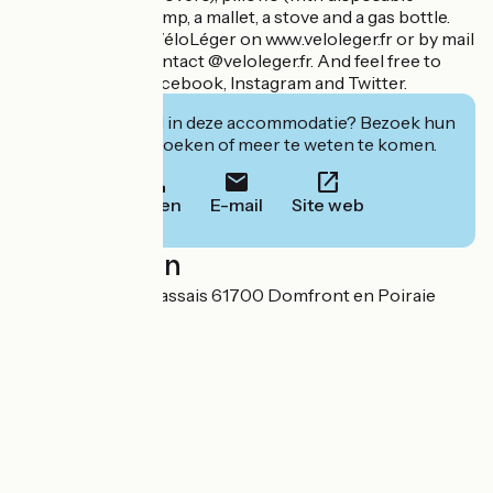
covers), a hand pump, a mallet, a stove and a gas bottle.
You can contact VéloLéger on www.veloleger.fr or by mail
at the address : contact @veloleger.fr. And feel free to
follow them on Facebook, Instagram and Twitter.
Geïnteresseerd in deze accommodatie? Bezoek hun
website om te boeken of meer te weten te komen.
Bellen
E-mail
Site web
Localisation
4 rue du Champ Passais 61700 Domfront en Poiraie