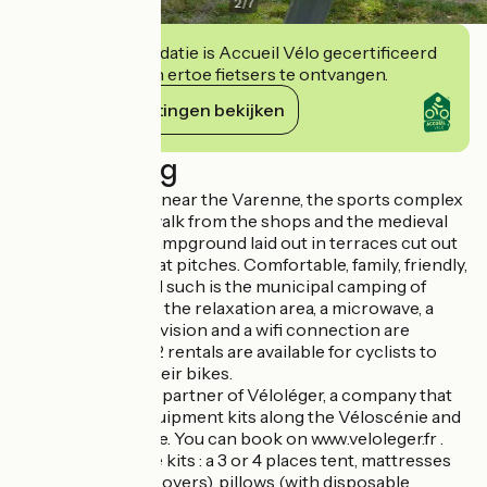
2
/
7
Deze accommodatie is Accueil Vélo gecertificeerd
en verbindt zich ertoe fietsers te ontvangen.
Haar verplichtingen bekijken
Beschrijving
Campsite located near the Varenne, the sports complex
and ten minutes walk from the shops and the medieval
center. A green campground laid out in terraces cut out
by spacious and flat pitches. Comfortable, family, friendly,
peaceful, convivial such is the municipal camping of
Champ Passais. In the relaxation area, a microwave, a
refrigerator, a television and a wifi connection are
available for free. 2 rentals are available for cyclists to
sleep and store their bikes.
This campsite is a partner of Véloléger, a company that
rents camping equipment kits along the Véloscénie and
the Vélo Francette. You can book on www.veloleger.fr .
You can find in the kits : a 3 or 4 places tent, mattresses
(with disposable covers), pillows (with disposable