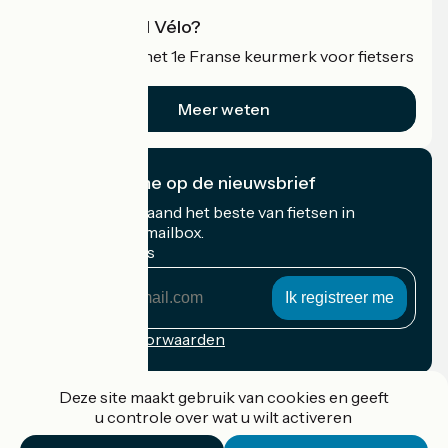
Wat is Accueil Vélo?
Accueil Vélo is het 1e Franse keurmerk voor fietsers
op vakantie.
Meer weten
Ik abonneer me op de nieuwsbrief
Ontvang elke maand het beste van fietsen in
Frankrijk in uw mailbox.
Mijn e-mailadres
Mijn
e-
mailadres
Inschrijvingsvoorwaarden
Gefinancierd in het kader van Destination France
Deze site maakt gebruik van cookies en geeft
u controle over wat u wilt activeren