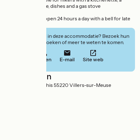
fridge, a microwave, dishes and a gas stove
The reception is open 24 hours a day with a bell for late
arrivals.
Geïnteresseerd in deze accommodatie? Bezoek hun
website om te boeken of meer te weten te komen.
Bellen
E-mail
Site web
Localisation
3 Chemin des Pachis 55220 Villers-sur-Meuse