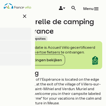
Overslaan
en
Menu
naar
close
de
Aire naturelle de camping
inhoud
gaan
de l'Espérance
Accueil Vélo
Campsites
Deze accommodatie is Accueil Vélo gecertificeerd
en verbindt zich ertoe fietsers te ontvangen.
Haar verplichtingen bekijken
Beschrijving
The camping area of l'Espérance is located on the edge
of the Meuse river, at the exit of the village of Villers-sur-
Meuse, between Saint-Mihiel and Verdun. Muriel and
Francine PARINI, welcome you in their campsite labeled
"Bienvenue à la ferme" for your vacations in the calm and
in the middle of nature in Meuse.