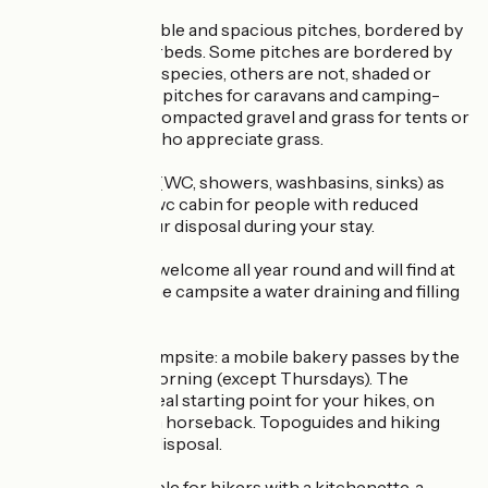
It has 24 comfortable and spacious pitches, bordered by
hedges and flowerbeds. Some pitches are bordered by
hedges of various species, others are not, shaded or
semi-shaded. The pitches for caravans and camping-
cars are made of compacted gravel and grass for tents or
for caravanners who appreciate grass.
2 sanitary blocks (WC, showers, washbasins, sinks) as
well as a shower-wc cabin for people with reduced
mobility are at your disposal during your stay.
Motorhomes are welcome all year round and will find at
the entrance of the campsite a water draining and filling
station.
The plus of the campsite: a mobile bakery passes by the
campsite every morning (except Thursdays). The
campsite is the ideal starting point for your hikes, on
foot, by bike or on horseback. Topoguides and hiking
maps are at your disposal.
A shelter is available for hikers with a kitchenette, a