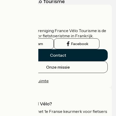
met France Vélo Tourisme
Wie zijn we?
De nationale vereniging France Vélo Tourisme is de
officiële gids voor fietstoeristme in Frankrijk.
Instagram
Facebook
Contact
Onze missie
Persruimte
Professionele ruimte
Wat is Accueil Vélo?
Accueil Vélo is het 1e Franse keurmerk voor fietsers