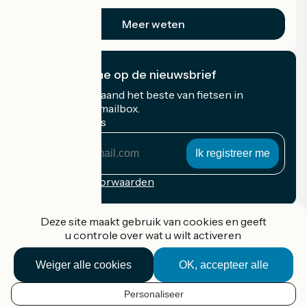
op vakantie.
Meer weten
Ik abonneer me op de nieuwsbrief
Ontvang elke maand het beste van fietsen in
Frankrijk in uw mailbox.
Mijn e-mailadres
Mijn
e-
mailadres
Inschrijvingsvoorwaarden
Gefinancierd in het kader van Destination France
Deze site maakt gebruik van cookies en geeft
u controle over wat u wilt activeren
Weiger alle cookies
OK, accepteer alle
Accueil Vélo Pro
Contact
Personaliseer
Wettelijke informatie
NL