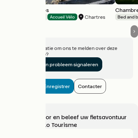
Les Conviv'hôtes
Chambres
Chartres
Bed and breakfast
Accueil Vélo
Bed and b
Heeft u informatie om ons te melden over deze
accommodatie?
Een probleem signaleren
Enregistrer
Contacter
Kies, bereid voor en beleef uw fietsavontuur
met France Vélo Tourisme