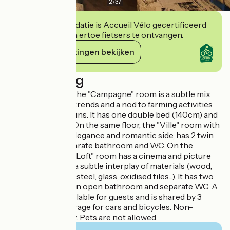
2
/
37
Deze accommodatie is Accueil Vélo gecertificeerd
en verbindt zich ertoe fietsers te ontvangen.
Haar verplichtingen bekijken
Beschrijving
On the first floor, the "Campagne" room is a subtle mix
between current trends and a nod to farming activities
on the Beauce plains. It has one double bed (140cm) and
a bathroom/WC. On the same floor, the "Ville" room with
its ribbons, lace, elegance and romantic side, has 2 twin
single beds, a separate bathroom and WC. On the
second floor, the "Loft" room has a cinema and picture
atmosphere with a subtle interplay of materials (wood,
brushed stainless steel, glass, oxidised tiles...). It has two
twin single beds, an open bathroom and separate WC. A
kitchenette is available for guests and is shared by 3
rooms. Private garage for cars and bicycles. Non-
smoking property. Pets are not allowed.