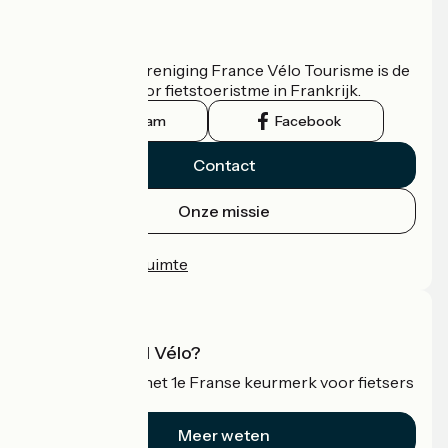
Wie zijn we?
De nationale vereniging France Vélo Tourisme is de
officiële gids voor fietstoeristme in Frankrijk.
Instagram
Facebook
Contact
Onze missie
Persruimte
Professionele ruimte
Wat is Accueil Vélo?
Accueil Vélo is het 1e Franse keurmerk voor fietsers
op vakantie.
Meer weten