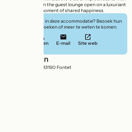
a musical aperitif in the guest lounge open on a luxuriant
vegetation, for a moment of shared happiness.
Geïnteresseerd in deze accommodatie? Bezoek hun
website om te boeken of meer te weten te komen.
Bellen
E-mail
Site web
Localisation
93 rue de Lardon 33190 Fontet