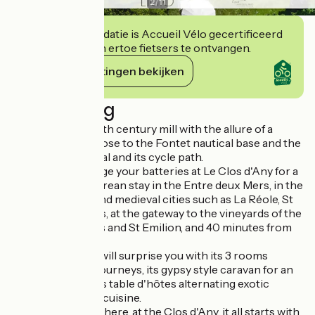
2
/
11
Deze accommodatie is Accueil Vélo gecertificeerd
en verbindt zich ertoe fietsers te ontvangen.
Haar verplichtingen bekijken
Beschrijving
Le Clos d'Any, a 12th century mill with the allure of a
Provençal mas, close to the Fontet nautical base and the
Garonne side canal and its cycle path.
Come and recharge your batteries at Le Clos d'Any for a
cultural and epicurean stay in the Entre deux Mers, in the
land of bastides and medieval cities such as La Réole, St
Macaire and Bazas, at the gateway to the vineyards of the
Graves, Sauternes and St Emilion, and 40 minutes from
Bordeaux.
The guest house will surprise you with its 3 rooms
evoking faraway journeys, its gypsy style caravan for an
unusual escape, its table d'hôtes alternating exotic
flavours and local cuisine.
As for the atmosphere, at the Clos d'Any, it all starts with