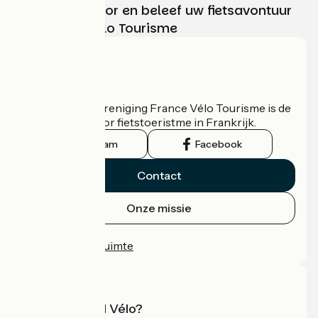
Kies, bereid voor en beleef uw fietsavontuur
met France Vélo Tourisme
Wie zijn we?
De nationale vereniging France Vélo Tourisme is de
officiële gids voor fietstoeristme in Frankrijk.
Instagram
Facebook
Contact
Onze missie
Persruimte
Professionele ruimte
Wat is Accueil Vélo?