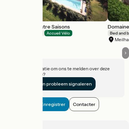
Maison des Quatre Saisons
Domaine
Bed and breakfast
Accueil Vélo
Bed and b
Les Esseintes
Meilh
Heeft u informatie om ons te melden over deze
accommodatie?
Een probleem signaleren
Enregistrer
Contacter