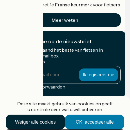
Accueil Vélo is het 1e Franse keurmerk voor fietsers
op vakantie.
Meer weten
Ik abonneer me op de nieuwsbrief
Ontvang elke maand het beste van fietsen in
Frankrijk in uw mailbox.
Mijn e-mailadres
Mijn
e-
mailadres
Inschrijvingsvoorwaarden
Gefinancierd in het kader van Destination France
Deze site maakt gebruik van cookies en geeft
u controle over wat u wilt activeren
Weiger alle cookies
OK, accepteer alle
Accueil Vélo Pro