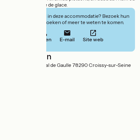
encore une coupe de glace.
Geïnteresseerd in deze accommodatie? Bezoek hun
website om te boeken of meer te weten te komen.
Bellen
E-mail
Site web
Localisation
1 avenue du général de Gaulle 78290 Croissy-sur-Seine