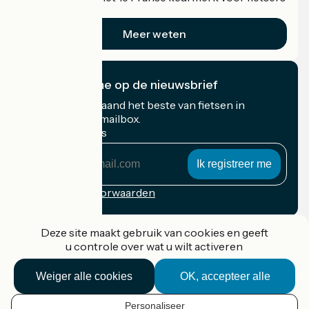
op vakantie.
Meer weten
Ik abonneer me op de nieuwsbrief
Ontvang elke maand het beste van fietsen in
Frankrijk in uw mailbox.
Mijn e-mailadres
Mijn
e-
mailadres
Inschrijvingsvoorwaarden
Gefinancierd in het kader van Destination France
Deze site maakt gebruik van cookies en geeft
u controle over wat u wilt activeren
Weiger alle cookies
OK, accepteer alle
Accueil Vélo Pro
Contact
Personaliseer