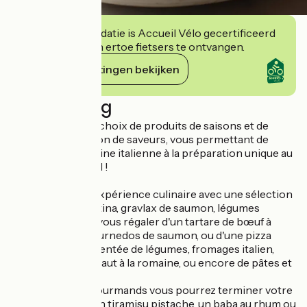
Deze accommodatie is Accueil Vélo gecertificeerd
en verbindt zich ertoe fietsers te ontvangen.
Haar verplichtingen bekijken
Beschrijving
La Nonna, c’est le choix de produits de saisons et de
qualité, l’association de saveurs, vous permettant de
déguster une cuisine italienne à la préparation unique au
goût exceptionnel !
Démarrez votre expérience culinaire avec une sélection
d'antipasti (burratina, gravlax de saumon, légumes
grillés...), avant de vous régaler d'un tartare de bœuf à
l'italienne, d'un tournedos de saumon, ou d'une pizza
généreuse agrémentée de légumes, fromages italien,
Fior di latte, artichaut à la romaine, ou encore de pâtes et
risottos.
Et pour les plus gourmands vous pourrez terminer votre
dégustation par un tiramisu pistache, un baba au rhum ou