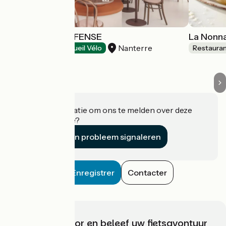
NOCCIO LA DEFENSE
La Nonn
Nanterre
Restaurants
Accueil Vélo
Restaura
Heeft u informatie om ons te melden over deze
accommodatie?
Een probleem signaleren
Enregistrer
Contacter
Kies, bereid voor en beleef uw fietsavontuur