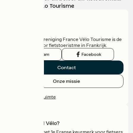
met France Vélo Tourisme
Wie zijn we?
De nationale vereniging France Vélo Tourisme is de
officiële gids voor fietstoeristme in Frankrijk.
Instagram
Facebook
Contact
Onze missie
Persruimte
Professionele ruimte
Wat is Accueil Vélo?
Accueil Vélo is het 1e Franse keurmerk voor fietsers