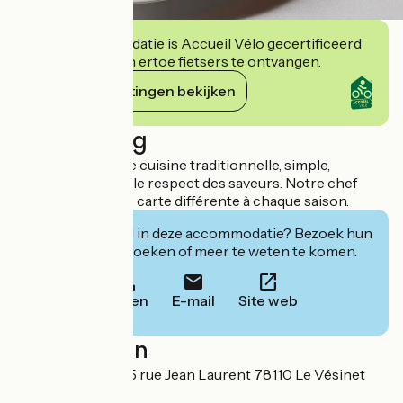
Deze accommodatie is Accueil Vélo gecertificeerd
en verbindt zich ertoe fietsers te ontvangen.
Haar verplichtingen bekijken
Beschrijving
Au restaurant, une cuisine traditionnelle, simple,
authentique, dans le respect des saveurs. Notre chef
vous propose une carte différente à chaque saison.
Geïnteresseerd in deze accommodatie? Bezoek hun
website om te boeken of meer te weten te komen.
Bellen
E-mail
Site web
Localisation
Place de l'Eglise, 15 rue Jean Laurent 78110 Le Vésinet