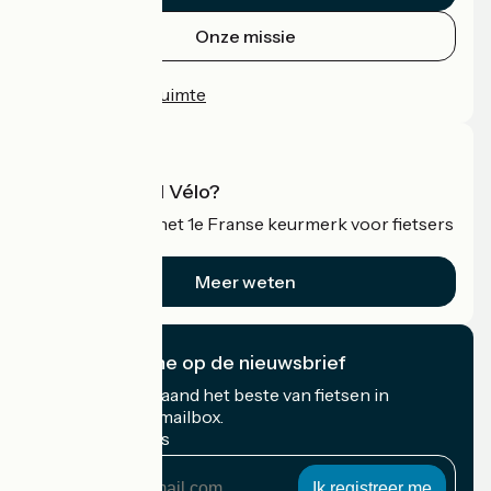
Onze missie
Persruimte
Professionele ruimte
Wat is Accueil Vélo?
Accueil Vélo is het 1e Franse keurmerk voor fietsers
op vakantie.
Meer weten
Ik abonneer me op de nieuwsbrief
Ontvang elke maand het beste van fietsen in
Frankrijk in uw mailbox.
Mijn e-mailadres
Mijn