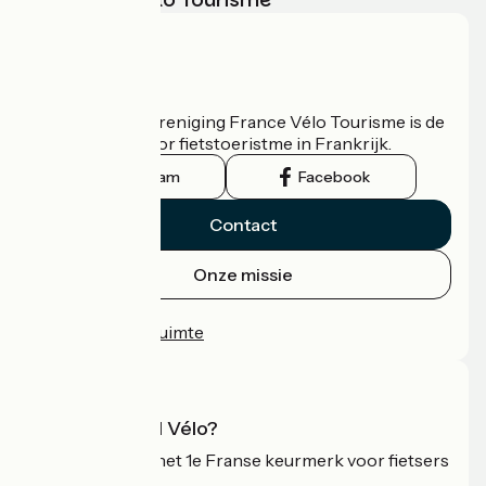
Wie zijn we?
De nationale vereniging France Vélo Tourisme is de
officiële gids voor fietstoeristme in Frankrijk.
Instagram
Facebook
Contact
Onze missie
Persruimte
Professionele ruimte
Wat is Accueil Vélo?
Accueil Vélo is het 1e Franse keurmerk voor fietsers
op vakantie.