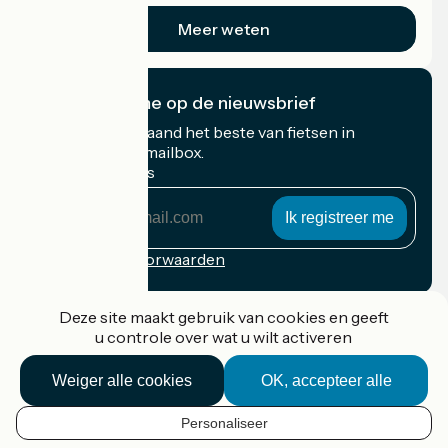
Meer weten
Ik abonneer me op de nieuwsbrief
Ontvang elke maand het beste van fietsen in
Frankrijk in uw mailbox.
Mijn e-mailadres
Mijn
e-
mailadres
Inschrijvingsvoorwaarden
Gefinancierd in het kader van Destination France
Deze site maakt gebruik van cookies en geeft
u controle over wat u wilt activeren
Weiger alle cookies
OK, accepteer alle
Accueil Vélo Pro
Contact
Personaliseer
Wettelijke informatie
NL