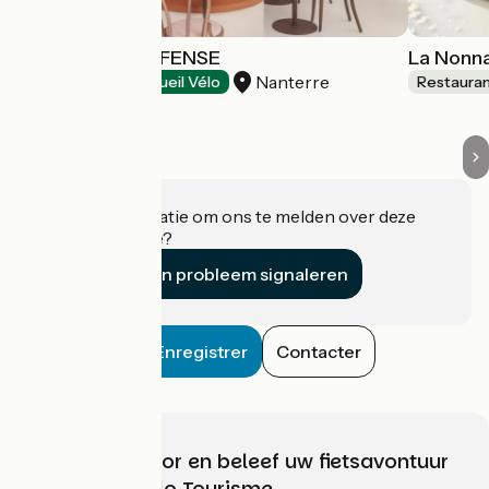
NOCCIO LA DEFENSE
La Nonn
Nanterre
Restaurants
Accueil Vélo
Restaura
Heeft u informatie om ons te melden over deze
accommodatie?
Een probleem signaleren
Enregistrer
Contacter
Kies, bereid voor en beleef uw fietsavontuur
met France Vélo Tourisme