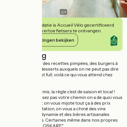
2
/
3
Deze accommodatie is Accueil Vélo gecertificeerd
en verbindt zich ertoe fietsers te ontvangen.
Haar verplichtingen bekijken
Beschrijving
Des plats simples, des recettes pimpées, des burgers à
se damner et des desserts auxquels on ne peut pas dire
non même si on est full, voilà ce qui vous attend chez
Arkose Cantine.
Ici, pas de compromis, la règle c’est de saison et local !
Végétarien ne passez pas votre chemin on a de quoi vous
régaler. Et bien sûr, on vous mijote tout ça à des prix
justes. Côté hydratation, on vous a chiné des vins
natures ou en biodynamie et des bières artisanales
brassées tout près. Certaines même dans nos propres
lofts d’escalade : la OSKARE."