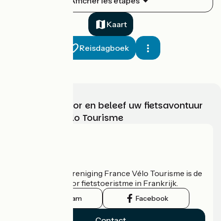
Afficher les étapes
1
44 km
4 h 00 min
Ik ben beginner
Kaart
Reisdagboek
Kies, bereid voor en beleef uw fietsavontuur
met France Vélo Tourisme
La Tranche-sur-Mer / Saint-Michel-en-l'Herm
2
24 km
2 h 00 min
Ik ben beginner
Wie zijn we?
De nationale vereniging France Vélo Tourisme is de
officiële gids voor fietstoeristme in Frankrijk.
Instagram
Facebook
Contact