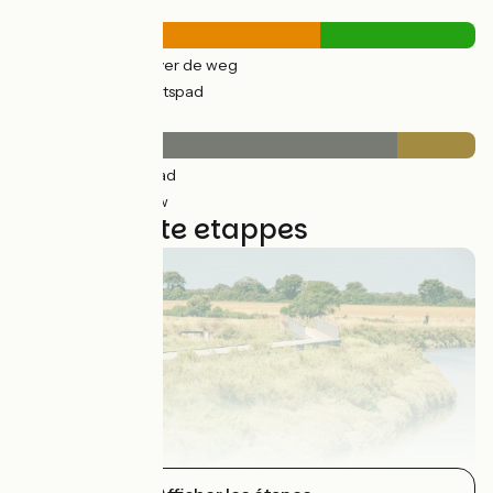
Wegtypes
424km
(66%) Over de weg
216km
(34%) Fietspad
Wegdektype
532km
(83%) Glad
106km
(17%) Ruw
19 gebruikte etappes
Les Sables-d'Olonne / La Tranche-sur-Mer