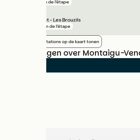
gare
1 km de l'étape
L'Herbergement - Les Brouzils
gare
2 km de l'étape
Nabijgelegen stations op de kaart tonen
Beoordelingen over Montaigu-Vend