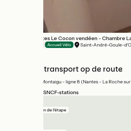
Chambres d'hôtes Le Cocon vendéen - Chambre L
Saint-André-Goule-d'O
Bed and breakfast
Accueil Vélo
Treinen en transport op de route
Gare TER à Montaigu - ligne 8 (Nantes - La Roche sur
Dichtstbijzijnde SNCF-stations
Montaigu
gare
29 m de l'étape
Cugand