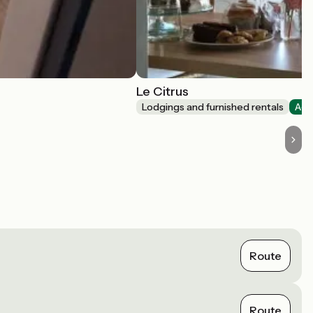
Le Citrus
Lodgings and furnished rentals
Acc
Route
Route