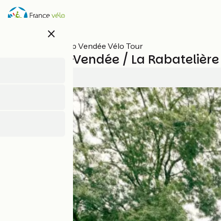
Overslaan
en
naar
close
de
inhoud
Alle etappes op Vendée Vélo Tour
gaan
Montaigu-Vendée / La Rabatelière