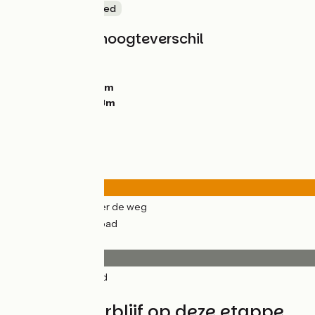
Natuur en erfgoed
Hellingen en hoogteverschil
Stijgingen:
135m
Dalingen:
114m
Laagste punt:
30m
Hoogste punt:
73m
Wegtypes
20km
(80%) Over de weg
5km
(20%) Fietspad
Wegdektype
23km
(90%) Glad
3km
(10%) Ruw
Vind uw verblijf op deze etappe