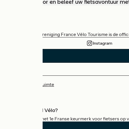
Kies, bereid voor en beleef uw fietsavontuur me
Wie zijn we?
De nationale vereniging France Vélo Tourisme is de officië
Instagram
Persruimte
Professionele ruimte
Wat is Accueil Vélo?
Accueil Vélo is het 1e Franse keurmerk voor fietsers op v