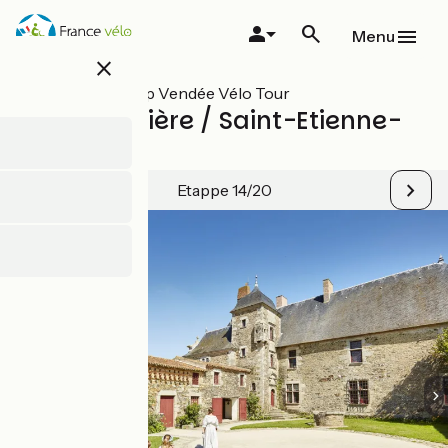
Overslaan
en
Menu
naar
close
de
inhoud
Alle etappes op Vendée Vélo Tour
gaan
La Rabatelière / Saint-Etienne-
du-Bois
Etappe 14/20