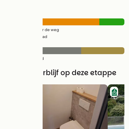
Wegtypes
34km
(79%) Over de weg
9km
(21%) Fietspad
Wegdektype
27km
(64%) Glad
15km
(36%) Ruw
Vind uw verblijf op deze etappe