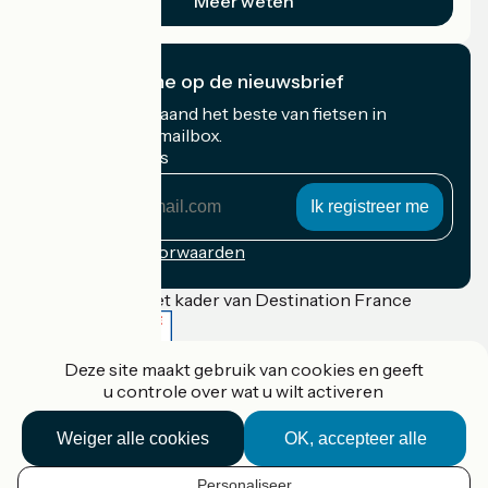
Meer weten
Ik abonneer me op de nieuwsbrief
Ontvang elke maand het beste van fietsen in
Frankrijk in uw mailbox.
Mijn e-mailadres
Mijn
e-
mailadres
Inschrijvingsvoorwaarden
Gefinancierd in het kader van Destination France
Deze site maakt gebruik van cookies en geeft
u controle over wat u wilt activeren
Accueil Vélo Pro
Contact
Weiger alle cookies
OK, accepteer alle
Wettelijke informatie
Contact
Privacy policy
Personaliseer