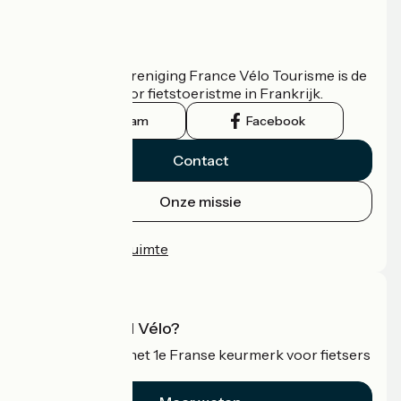
Wie zijn we?
De nationale vereniging France Vélo Tourisme is de
officiële gids voor fietstoeristme in Frankrijk.
Instagram
Facebook
Contact
Onze missie
Persruimte
Professionele ruimte
Wat is Accueil Vélo?
Accueil Vélo is het 1e Franse keurmerk voor fietsers
op vakantie.