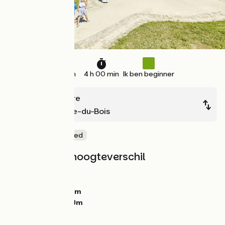
42 km
4 h 00 min
Ik ben beginner
La Rabatelière
Saint-Étienne-du-Bois
Natuur en erfgoed
Hellingen en hoogteverschil
Stijgingen:
83m
Dalingen:
116m
Laagste punt:
30m
Hoogste punt:
83m