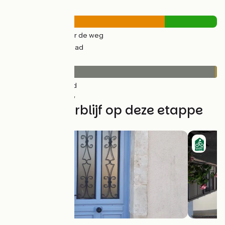
Wegtypes
20km
(75%) Over de weg
7km
(25%) Fietspad
Wegdektype
26km
(99%) Glad
0.38km
(1%) Ruw
Vind uw verblijf op deze etappe