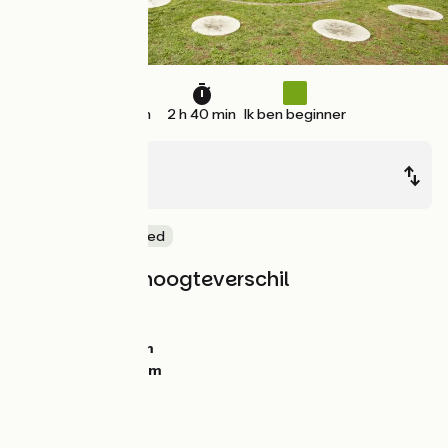
27 km
2 h 40 min
Ik ben beginner
L'Ile d’Elle
Maillezais
Natuur en erfgoed
Hellingen en hoogteverschil
Stijgingen:
13m
Dalingen:
10m
Laagste punt:
0m
Hoogste punt:
21m