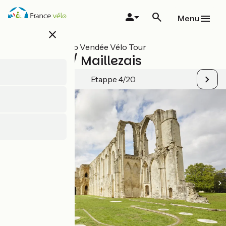
Overslaan
en
Menu
naar
close
de
inhoud
Alle etappes op Vendée Vélo Tour
gaan
L'Ile d’Elle / Maillezais
Etappe 4/20