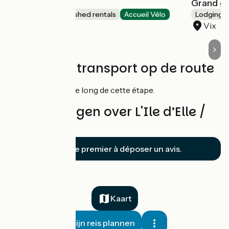
La Clé de Sol
Grand gî
Lodgings and furnished rentals
Accueil Vélo
Lodgings 
Rives-d'Autise
Vix
Treinen en transport op de route
Pas de gare le long de cette étape.
Beoordelingen over L'Ile d’Elle /
Maillezais
Soyez le premier à déposer un avis.
Kaart
Mijn reis plannen