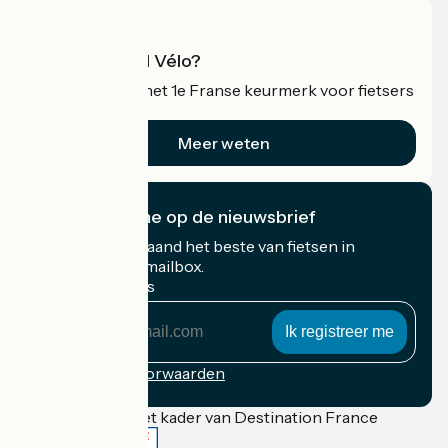
Wat is Accueil Vélo?
Accueil Vélo is het 1e Franse keurmerk voor fietsers
op vakantie.
Meer weten
Ik abonneer me op de nieuwsbrief
Ontvang elke maand het beste van fietsen in
Frankrijk in uw mailbox.
Mijn e-mailadres
Mijn
e-
mailadres
Inschrijvingsvoorwaarden
Gefinancierd in het kader van Destination France