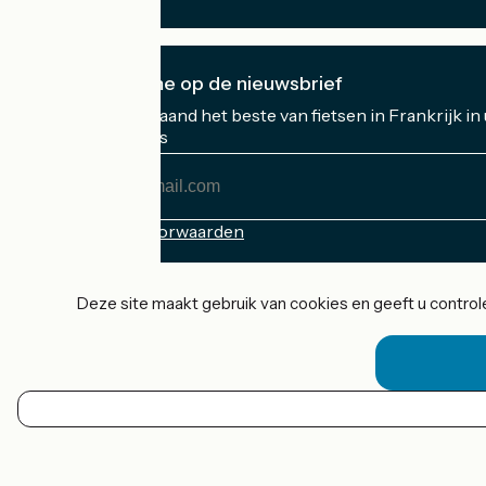
Ik abonneer me op de nieuwsbrief
Ontvang elke maand het beste van fietsen in Frankrijk in
Mijn e-mailadres
Mijn
e-
mailadres
Inschrijvingsvoorwaarden
Gefinancierd in het kader van Destination France
Deze site maakt gebruik van cookies en geeft u controle
Accueil Vélo Pro
Contact
Wettelijke informatie
NL
Contact
Privacy policy
Réalisation :
StudioJuillet
et
France Vélo Tourisme