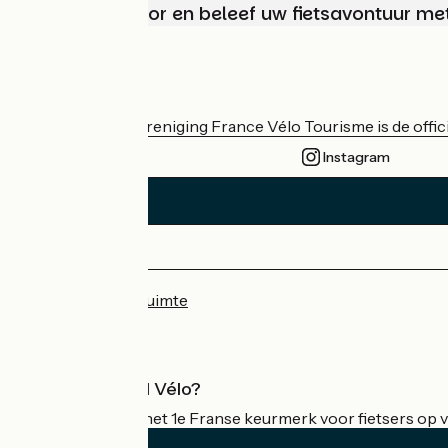
Kies, bereid voor en beleef uw fietsavontuur me
Wie zijn we?
De nationale vereniging France Vélo Tourisme is de officië
Instagram
Avallon / Quarré-les-Tombes
1
52 km
Ik overtref mijzelf
Persruimte
Professionele ruimte
Wat is Accueil Vélo?
Accueil Vélo is het 1e Franse keurmerk voor fietsers op v