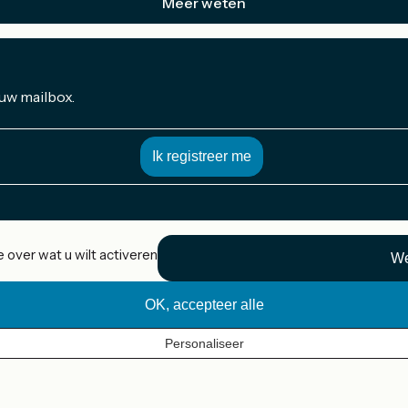
Meer weten
 uw mailbox.
 over wat u wilt activeren
We
OK, accepteer alle
Personaliseer