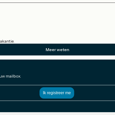
akantie.
Meer weten
 uw mailbox.