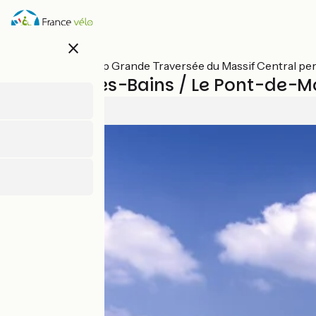
Overslaan
en
naar
close
de
inhoud
Alle etappes op Grande Traversée du Massif Central pe
gaan
Bagnols-les-Bains / Le Pont-de-M