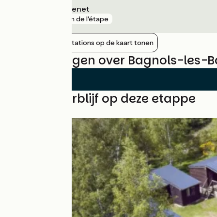
Bagnols - Chadenet
gare
5 km de l'étape
Nabijgelegen stations op de kaart tonen
Beoordelingen over Bagnols-les-B
Vind uw verblijf op deze etappe