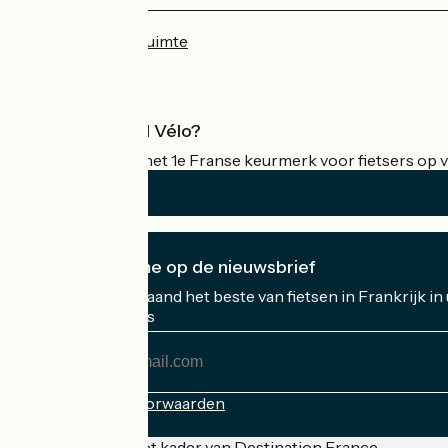
Persruimte
Professionele ruimte
Wat is Accueil Vélo?
Accueil Vélo is het 1e Franse keurmerk voor fietsers op v
Ik abonneer me op de nieuwsbrief
Ontvang elke maand het beste van fietsen in Frankrijk in
Mijn e-mailadres
Mijn
e-
mailadres
Inschrijvingsvoorwaarden
Gefinancierd in het kader van Destination France