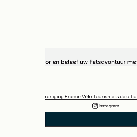
Kies, bereid voor en beleef uw fietsavontuur me
Wie zijn we?
De nationale vereniging France Vélo Tourisme is de officië
Instagram