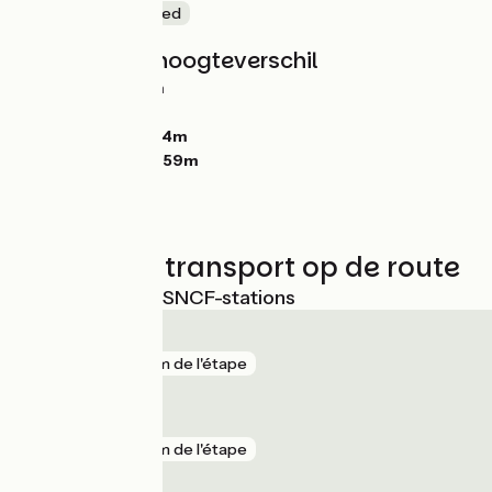
Natuur en erfgoed
Hellingen en hoogteverschil
Stijgingen:
775m
Dalingen:
826m
Laagste punt:
874m
Hoogste punt:
1559m
Treinen en transport op de route
Dichtstbijzijnde SNCF-stations
Belvezet
gare
4 km de l'étape
Allenc
gare
4 km de l'étape