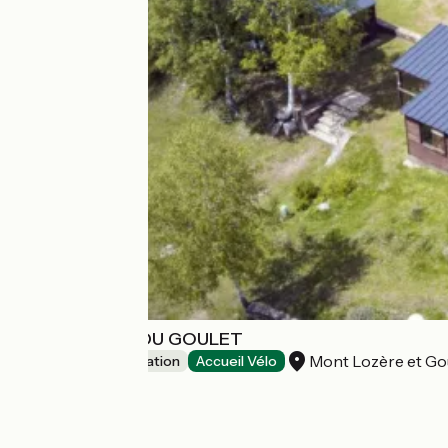
LES CHALETS DU GOULET
Mont Lozère et Go
Group accommodation
Accueil Vélo