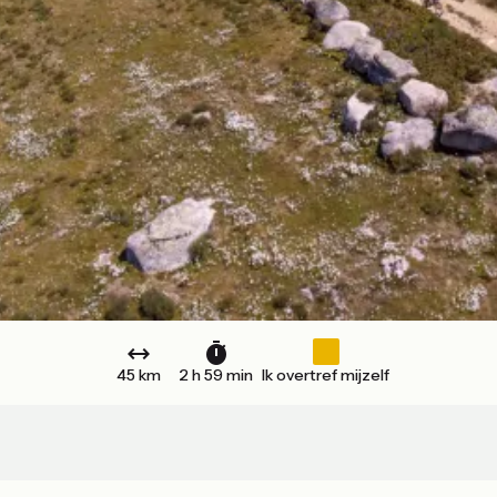
45 km
2 h 59 min
Ik overtref mijzelf