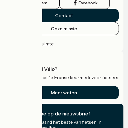
Instagram
Facebook
Contact
Onze missie
Persruimte
Professionele ruimte
Wat is Accueil Vélo?
Accueil Vélo is het 1e Franse keurmerk voor fietsers
op vakantie.
Meer weten
Ik abonneer me op de nieuwsbrief
Ontvang elke maand het beste van fietsen in
Frankrijk in uw mailbox.