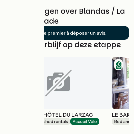
Beoordelingen over Blandas / La
Couvertoirade
Soyez le premier à déposer un avis.
Vind uw verblijf op deze etappe
GITE 1 ANCIEN HÔTEL DU LARZAC
LE BARR
Lodgings and furnished rentals
Accueil Vélo
Bed and b
Le Caylar