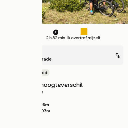
39 km
2 h 32 min
Ik overtref mijzelf
Blandas
La Couvertoirade
Natuur en erfgoed
Hellingen en hoogteverschil
Stijgingen:
928m
Dalingen:
788m
Laagste punt:
456m
Hoogste punt:
907m