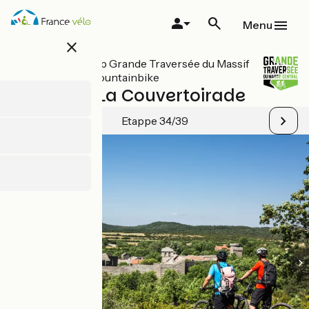
Overslaan
en
Menu
naar
close
de
inhoud
Alle etappes op Grande Traversée du Massif
gaan
Central per mountainbike
Blandas / La Couvertoirade
Etappe 34/39