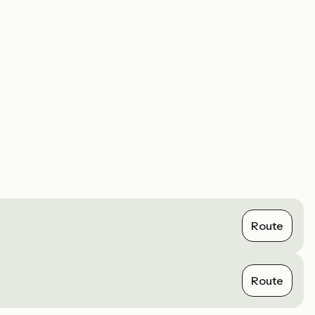
Route
Route