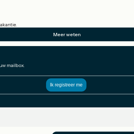
akantie.
Meer weten
 uw mailbox.