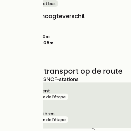
Bergen
In het bos
Hellingen en hoogteverschil
Stijgingen:
851m
Dalingen:
944m
Laagste punt:
810m
Hoogste punt:
1208m
Treinen en transport op de route
Dichtstbijzijnde SNCF-stations
Durtol - Nohanent
gare
4 km de l'étape
Royat - Chamalières
gare
4 km de l'étape