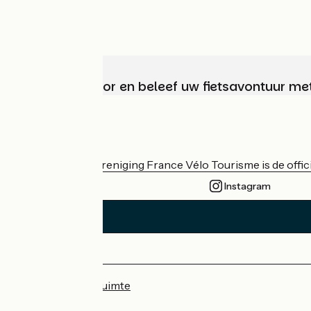
Kies, bereid voor en beleef uw fietsavontuur me
Wie zijn we?
De nationale vereniging France Vélo Tourisme is de officië
Instagram
Persruimte
Professionele ruimte