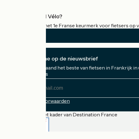
Wat is Accueil Vélo?
Accueil Vélo is het 1e Franse keurmerk voor fietsers op v
Ik abonneer me op de nieuwsbrief
Ontvang elke maand het beste van fietsen in Frankrijk in
Mijn e-mailadres
Mijn
e-
mailadres
Inschrijvingsvoorwaarden
Gefinancierd in het kader van Destination France