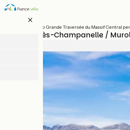
Overslaan
en
naar
close
de
inhoud
Alle etappes op Grande Traversée du Massif Central pe
gaan
Saint-Genès-Champanelle / Muro