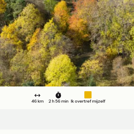
46 km
2 h 56 min
Ik overtref mijzelf