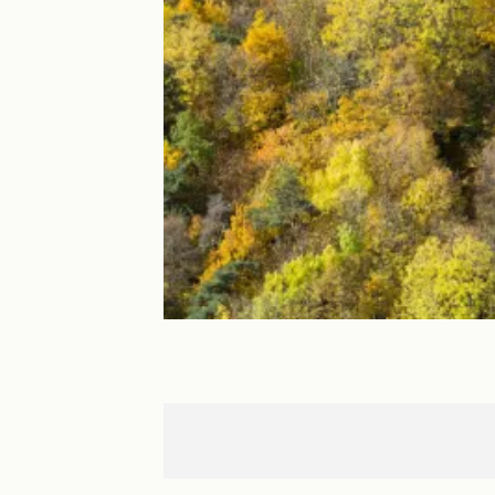
Laschamps
Murol