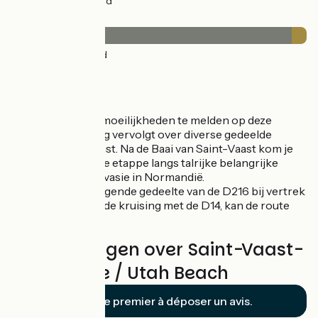
2km
(5%) Fietspad
Wegdektype
33km
(95%) Glad
2km
(5%) Ruw
De route
Geen bijzondere moeilijkheden te melden op deze
etappe die zijn weg vervolgt over diverse gedeelde
wegen langs de kust. Na de Baai van Saint-Vaast kom je
aan het eind van de etappe langs talrijke belangrijke
plaatsen van de Invasie in Normandië.
Let op! Op het stijgende gedeelte van de D216 bij vertrek
uit Morsalines op de kruising met de D14, kan de route
vrij druk zijn.
Beoordelingen over Saint-Vaast-
La-Hougue / Utah Beach
Soyez le premier à déposer un avis.