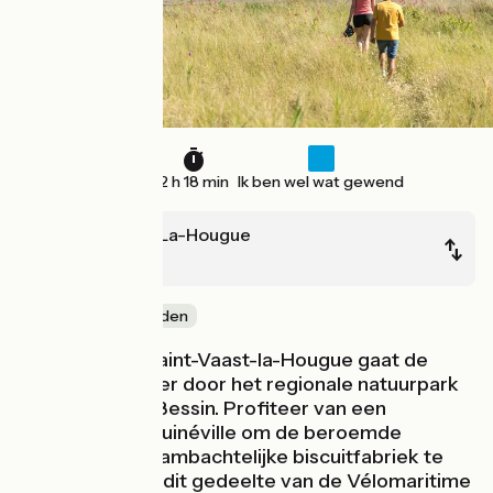
35 km
2 h 18 min
Ik ben wel wat gewend
Saint-Vaast-La-Hougue
Utah Beach
Door kustgebieden
Bij vertrek uit Saint-Vaast-la-Hougue gaat de
fietsroute verder door het regionale natuurpark
Cotentin et du Bessin. Profiteer van een
tussenstop in Quinéville om de beroemde
koekjes van de ambachtelijke biscuitfabriek te
proeven. Langs dit gedeelte van de Vélomaritime