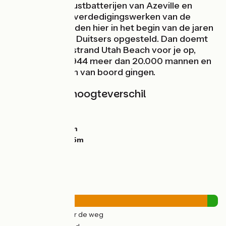
ontwaar je de kustbatterijen van Azeville en
Crisbecq, deze verdedigingswerken van de
Atlantikwall werden hier in het begin van de jaren
veertig door de Duitsers opgesteld. Dan doemt
het 5 km lange strand Utah Beach voor je op,
waar op 6 juni 1944 meer dan 20.000 mannen en
1.700 voertuigen van boord gingen.
Hellingen en hoogteverschil
Stijgingen:
118m
Dalingen:
116m
Laagste punt:
0m
Hoogste punt:
85m
Wegtypes
33km
(95%) Over de weg