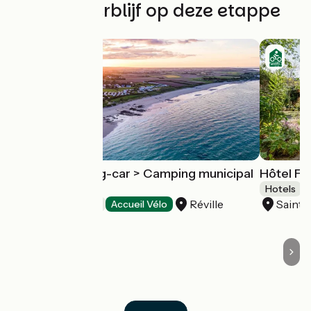
Vind uw verblijf op deze etappe
Aire de camping-car > Camping municipal
Hôtel Fr
de Jonville
Hotels
Réville
Saint-
Motorhome areas
Accueil Vélo