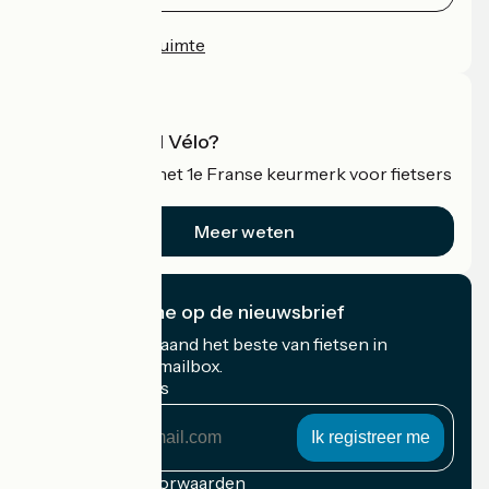
Persruimte
Professionele ruimte
Wat is Accueil Vélo?
Accueil Vélo is het 1e Franse keurmerk voor fietsers
op vakantie.
Meer weten
Ik abonneer me op de nieuwsbrief
Ontvang elke maand het beste van fietsen in
Frankrijk in uw mailbox.
Mijn e-mailadres
Mijn
e-
mailadres
Inschrijvingsvoorwaarden