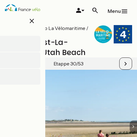
Overslaan
en
Menu
naar
close
de
inhoud
Alle etappes op La Vélomaritime /
gaan
EuroVelo 4
Saint-Vaast-La-
Hougue / Utah Beach
Etappe 30/53