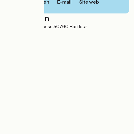
Bellen
E-mail
Site web
Localisation
12 chemin de la Masse 50760 Barfleur