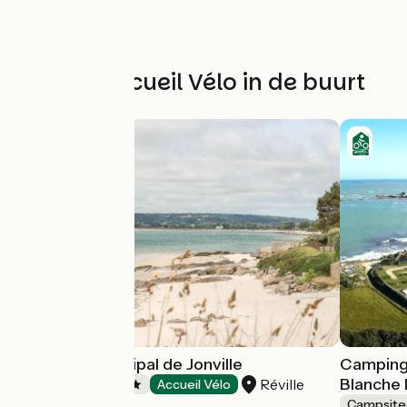
Andere Accueil Vélo in de buurt
Camping municipal de Jonville
Camping 
Blanche 
Réville
Campsites
Accueil Vélo
Campsite