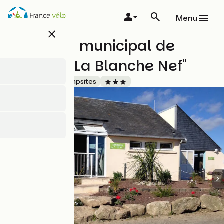
Overslaan
en
Menu
naar
close
de
Camping municipal de
inhoud
gaan
Barfleur "La Blanche Nef"
Accueil Vélo
Campsites