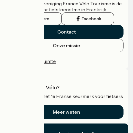
De nationale vereniging France Vélo Tourisme is de
officiële gids voor fietstoeristme in Frankrijk.
Instagram
Facebook
Contact
Onze missie
Persruimte
Professionele ruimte
Wat is Accueil Vélo?
Accueil Vélo is het 1e Franse keurmerk voor fietsers
op vakantie.
Meer weten