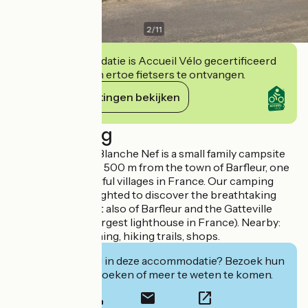
2
/
11
Deze accommodatie is Accueil Vélo gecertificeerd
en verbindt zich ertoe fietsers te ontvangen.
Haar verplichtingen bekijken
Beschrijving
The campsite La Blanche Nef is a small family campsite
by the sea located 500 m from the town of Barfleur, one
of the most beautiful villages in France. Our camping
friends will be delighted to discover the breathtaking
view of the sea but also of Barfleur and the Gatteville
lighthouse (2nd largest lighthouse in France). Nearby:
sailing school, fishing, hiking trails, shops.
Geïnteresseerd in deze accommodatie? Bezoek hun
website om te boeken of meer te weten te komen.