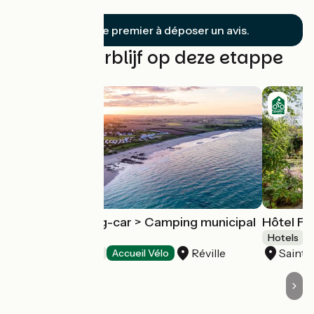
Hougue
Soyez le premier à déposer un avis.
Vind uw verblijf op deze etappe
Aire de camping-car > Camping municipal
Hôtel Fr
de Jonville
Hotels
Réville
Saint-
Motorhome areas
Accueil Vélo