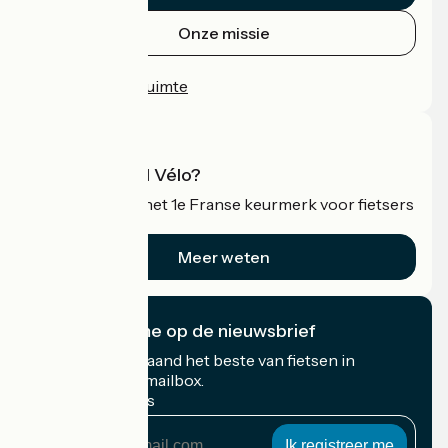
Onze missie
Persruimte
Professionele ruimte
Wat is Accueil Vélo?
Accueil Vélo is het 1e Franse keurmerk voor fietsers
op vakantie.
Meer weten
Ik abonneer me op de nieuwsbrief
Ontvang elke maand het beste van fietsen in
Frankrijk in uw mailbox.
Mijn e-mailadres
Mijn