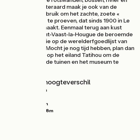
ontdekken: steile rotswanden, bossen, rivier en
watervallen… Uiteraard maak je ook van de
gelegenheid gebruik om het zachte, zoete «
brioche » brood te proeven, dat sinds 1900 in Le
Vast wordt gemaakt. Eenmaal terug aan kust
ontdek je in Saint-Vaast-la-Hougue de beroemde
Vauban toren, die op de werelderfgoedlijst van
UNESCO staat. Mocht je nog tijd hebben, plan dan
een tussenstop op het eiland Tatihou om de
vestingwerken, de tuinen en het museum te
bezoeken.
Hellingen en hoogteverschil
Stijgingen:
203m
Dalingen:
203m
Laagste punt:
0m
Hoogste punt:
138m