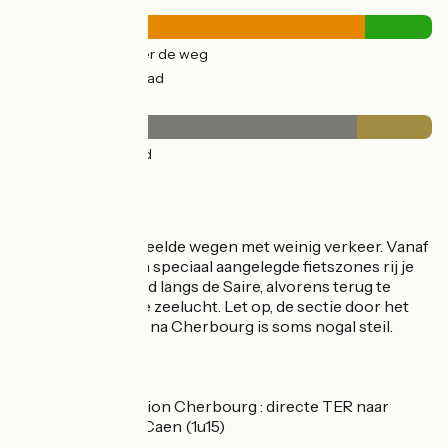
Wegtypes
40km
(84%) Over de weg
8km
(16%) Fietspad
Wegdektype
39km
(82%) Glad
8km
(18%) Ruw
De route
Voornamelijk gedeelde wegen met weinig verkeer. Vanaf
Cherbourg en zijn speciaal aangelegde fietszones rij je
door het platteland langs de Saire, alvorens terug te
keren naar de zilte zeelucht. Let op, de sectie door het
bocagelandschap na Cherbourg is soms nogal steil.
SNCF
Dichtbij station Cherbourg : directe TER naar
Parijs (3u) / Caen (1u15)