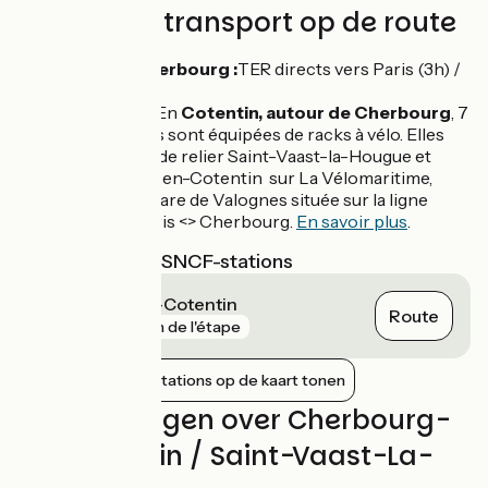
Treinen en transport op de route
Gare de Cherbourg :
TER directs vers Paris (3h) /
Caen (1h15)
Car + vélo :
En
Cotentin, autour de Cherbourg
, 7
lignes de bus sont équipées de racks à vélo. Elles
permettent de relier Saint-Vaast-la-Hougue et
Bricquebec-en-Cotentin sur La Vélomaritime,
ainsi que la gare de Valognes située sur la ligne
Intercité Paris <> Cherbourg.
En savoir plus
.
Dichtstbijzijnde SNCF-stations
Cherbourg-en-Cotentin
Route
gare
1 km de l'étape
Nabijgelegen stations op de kaart tonen
Beoordelingen over Cherbourg-
en-Cotentin / Saint-Vaast-La-