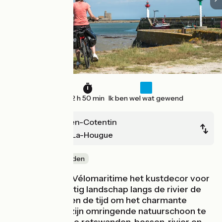
47 km
2 h 50 min
Ik ben wel wat gewend
Cherbourg-en-Cotentin
Saint-Vaast-La-Hougue
Door kustgebieden
Hier verruilt de Vélomaritime het kustdecor voor
een schilderachtig landschap langs de rivier de
Saire. Neem even de tijd om het charmante
dorpje Vast en zijn omringende natuurschoon te