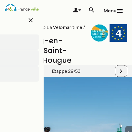
Overslaan
en
Menu
naar
close
de
inhoud
Alle etappes op La Vélomaritime /
gaan
EuroVelo 4
Cherbourg-en-
Cotentin / Saint-
Vaast-La-Hougue
Etappe 29/53