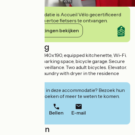
2
/
15
Deze accommodatie is Accueil Vélo gecertificeerd
en verbindt zich ertoe fietsers te ontvangen.
Haar verplichtingen bekijken
Beschrijving
Comfortable bed 140x190, equipped kitchenette, Wi-Fi.
Private reserved parking space, bicycle garage. Secure
access - video surveillance. Two adult bicycles. Elevator.
Linen provided. Laundry with dryer in the residence
(paying).
Geïnteresseerd in deze accommodatie? Bezoek hun
website om te boeken of meer te weten te komen.
Bellen
E-mail
Localisation