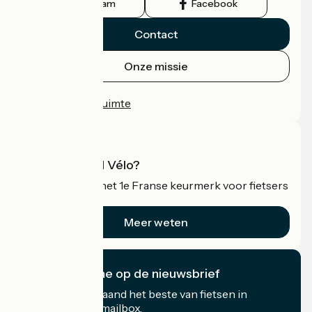
Instagram
Facebook
Contact
Onze missie
Persruimte
Professionele ruimte
Wat is Accueil Vélo?
Accueil Vélo is het 1e Franse keurmerk voor fietsers
op vakantie.
Meer weten
Ik abonneer me op de nieuwsbrief
Ontvang elke maand het beste van fietsen in
Frankrijk in uw mailbox.