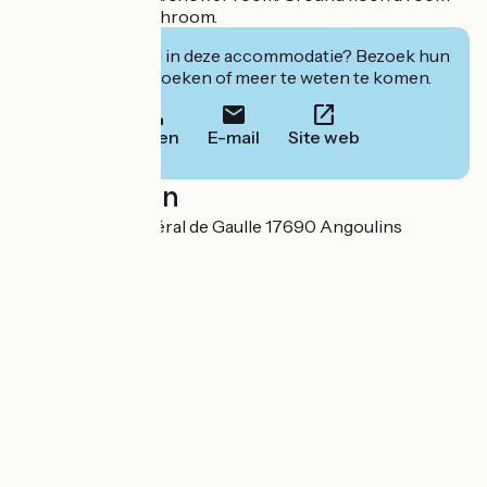
with bed 140 + bathroom.
Geïnteresseerd in deze accommodatie? Bezoek hun
website om te boeken of meer te weten te komen.
Bellen
E-mail
Site web
Localisation
17 avenue du Général de Gaulle 17690 Angoulins