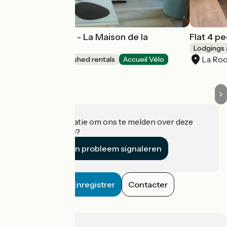
House 4 people - La Maison de la
Flat 4 p
grenouille
Lodgings 
La Roc
Lodgings and furnished rentals
Accueil Vélo
La Rochelle
Heeft u informatie om ons te melden over deze
accommodatie?
Een probleem signaleren
Enregistrer
Contacter