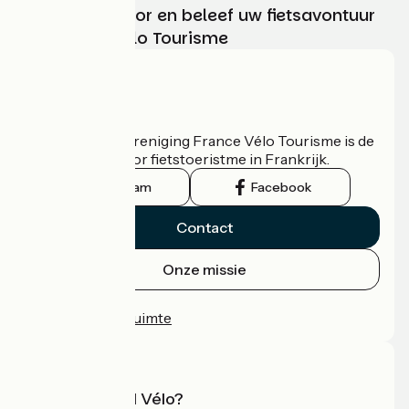
Kies, bereid voor en beleef uw fietsavontuur
met France Vélo Tourisme
Wie zijn we?
De nationale vereniging France Vélo Tourisme is de
officiële gids voor fietstoeristme in Frankrijk.
Instagram
Facebook
Contact
Onze missie
Persruimte
Professionele ruimte
Wat is Accueil Vélo?