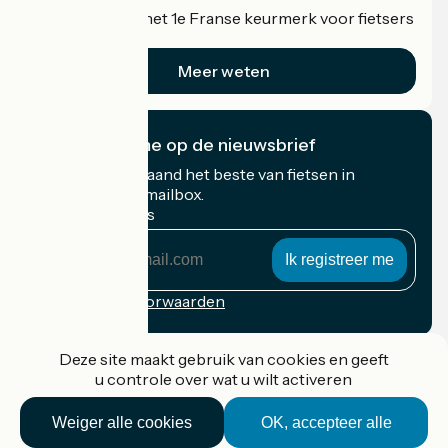
Accueil Vélo is het 1e Franse keurmerk voor fietsers
op vakantie.
Meer weten
Ik abonneer me op de nieuwsbrief
Ontvang elke maand het beste van fietsen in
Frankrijk in uw mailbox.
Mijn e-mailadres
Mijn
e-
mailadres
Inschrijvingsvoorwaarden
Gefinancierd in het kader van Destination France
Deze site maakt gebruik van cookies en geeft
u controle over wat u wilt activeren
Weiger alle cookies
OK, accepteer alle
Accueil Vélo Pro