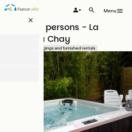
Overslaan
en
Menu
naar
close
de
House 10 persons - La
inhoud
gaan
Pointe du Chay
Accueil Vélo
Lodgings and furnished rentals