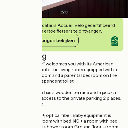
2
/
13
Deze accommodatie is Accueil Vélo gecertificeerd
en verbindt zich ertoe fietsers te ontvangen.
Haar verplichtingen bekijken
Beschrijving
This house of 75m² welcomes you with its American
kitchen opening onto the living room equipped with a
sofa bed, its bathroom and a parental bedroom on the
first floor + an independent toilet.
Outside the house has a wooden terrace and a jacuzzi.
You will also have access to the private parking 2 places,
the court is closed.
Wifi access, Canal+, optical fiber. Baby equipment is
available. Floor: a room with bed 140 + a room with bed
140 + 2 beds 90 + a shower room. Ground floor: a room