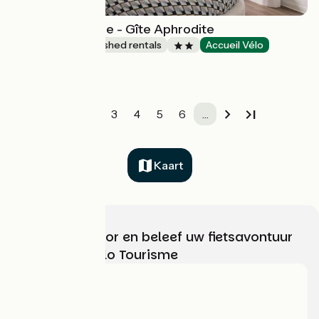
Gîte de L'Olympe - Gîte Aphrodite
Lodgings and furnished rentals
Accueil Vélo
Boulleret
1
2
3
4
5
6
…
Kaart
Kies, bereid voor en beleef uw fietsavontuur
met France Vélo Tourisme
Wie zijn we?