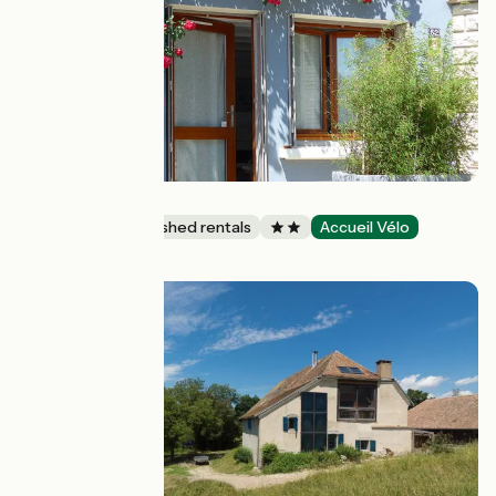
Gîte Chez Maïe
Lodgings and furnished rentals
Accueil Vélo
Talissieu