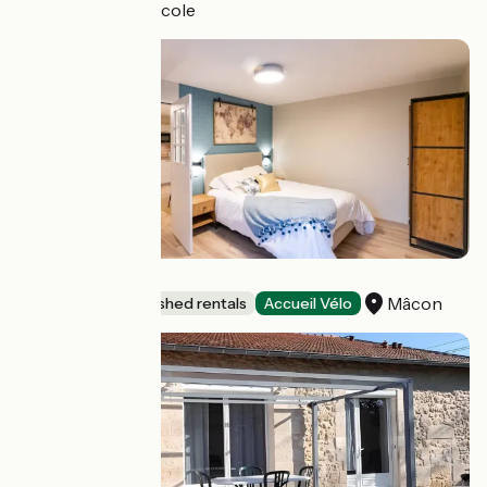
Villers-Sire-Nicole
L'Hydravion
Mâcon
Lodgings and furnished rentals
Accueil Vélo