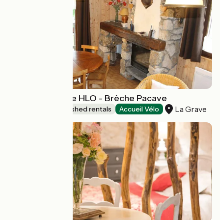
TEST campagne HLO - Brèche Pacave
La Grave
Lodgings and furnished rentals
Accueil Vélo