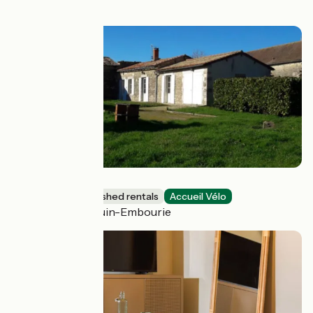
Rigny-Ussé
Logis du Parc
Lodgings and furnished rentals
Accueil Vélo
Paizay-Naudouin-Embourie