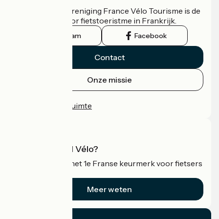
De nationale vereniging France Vélo Tourisme is de
officiële gids voor fietstoeristme in Frankrijk.
Instagram
Facebook
Contact
Onze missie
Persruimte
Professionele ruimte
Wat is Accueil Vélo?
Accueil Vélo is het 1e Franse keurmerk voor fietsers
op vakantie.
Meer weten