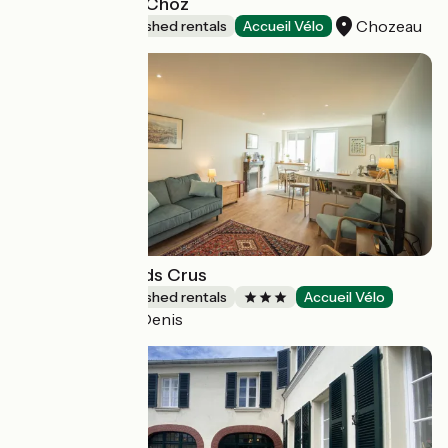
Le P'tit Clos de Choz
Chozeau
Lodgings and furnished rentals
Accueil Vélo
Studio les Grands Crus
Lodgings and furnished rentals
Accueil Vélo
Morey-Saint-Denis