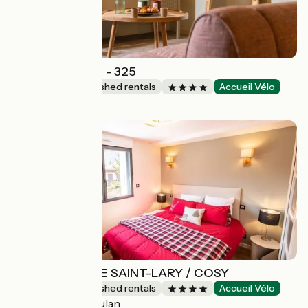
La villa Serra T2 - 325
Lodgings and furnished rentals
Accueil Vélo
Agen
CHALET HYGGE SAINT-LARY / COSY
Lodgings and furnished rentals
Accueil Vélo
Saint-Lary-Soulan