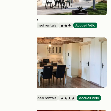
Le Logis de Jade
Lodgings and furnished rentals
Accueil Vélo
Saint-Léon
TEST GITE
Lodgings and furnished rentals
Accueil Vélo
Tauves