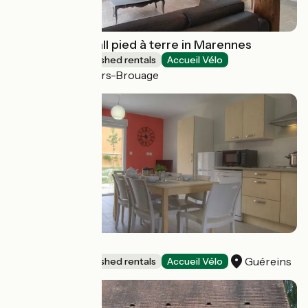
Furnished - Small pied à terre in Marennes
Lodgings and furnished rentals
Accueil Vélo
Marennes-Hiers-Brouage
Le Ruisseau 3
Guéreins
Lodgings and furnished rentals
Accueil Vélo