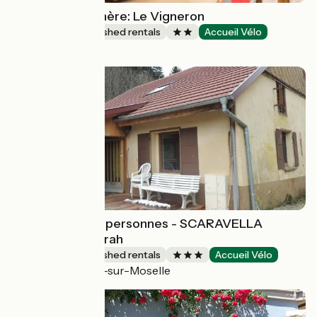
Gîtes de la Rochère: Le Vigneron
Lodgings and furnished rentals
Accueil Vélo
Noizay
Appartement 6 personnes - SCARAVELLA
Sébastien et Sarah
Lodgings and furnished rentals
Accueil Vélo
Saint-Maurice-sur-Moselle