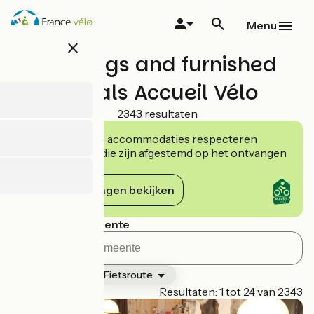
Overslaan
en
Menu
naar
close
de
Lodgings and furnished
inhoud
gaan
rentals Accueil Vélo
2343 resultaten
De Accueil Vélo accommodaties respecteren
verplichtingen die zijn afgestemd op het ontvangen
van fietsers.
De verplichtingen bekijken
Zoeken per gemeente
Classificatie
Fietsroute
Page 1
Resultaten: 1 tot 24 van 2343