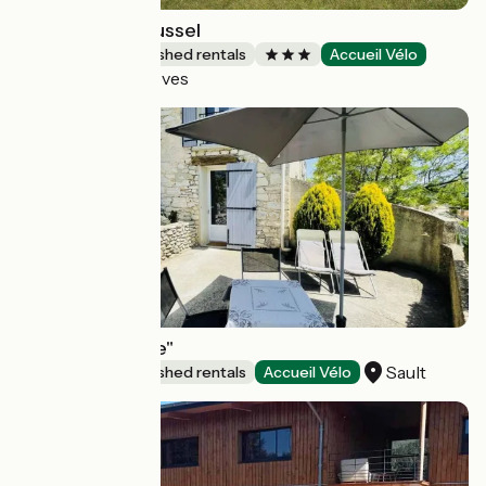
Domaine le Galussel
Lodgings and furnished rentals
Accueil Vélo
Châtel-en-Trièves
Gîte "Le cottage"
Sault
Lodgings and furnished rentals
Accueil Vélo