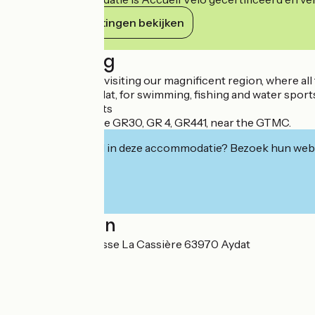
Haar verplichtingen bekijken
Beschrijving
Ideally located for visiting our magnificent region, where all 
Close to Lac d'Aydat, for swimming, fishing and water sport
Close to ski resorts
On the route of the GR30, GR 4, GR441, near the GTMC.
Geïnteresseerd in deze accommodatie? Bezoek hun webs
Localisation
6 rue roland Brousse La Cassière 63970 Aydat