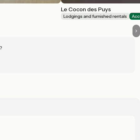
Le Cocon des Puys
Lodgings and furnished rentals
Acc
?