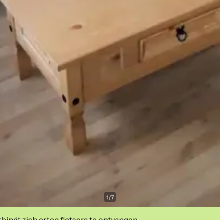
1
/
7
indt zich ertoe fietsers te ontvangen.