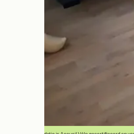
Deze accommodatie is Accueil Vélo gecertificeerd en verb