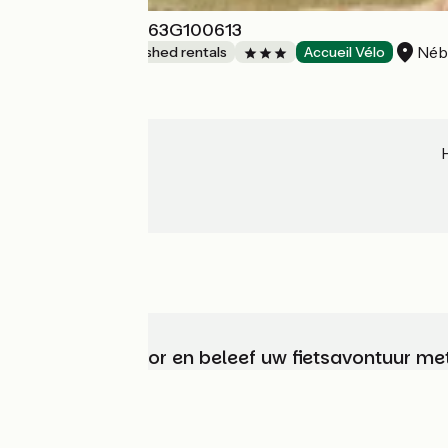
Gîte des Puys - 63G100613
Néb
Lodgings and furnished rentals
Accueil Vélo
Kies, bereid voor en beleef uw fietsavontuur me
Wie zijn we?