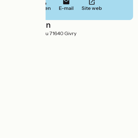
Bellen
E-mail
Site web
Localisation
14, rue Clemenceau 71640 Givry