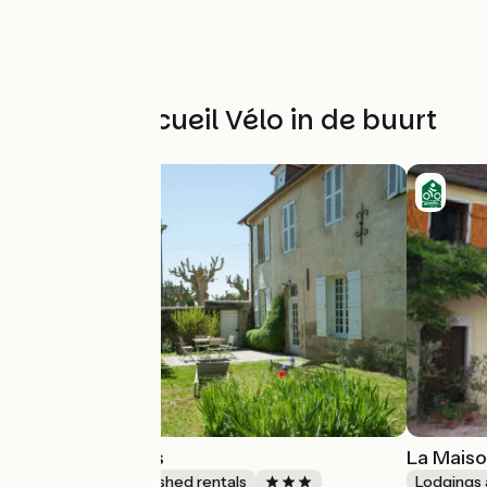
Andere Accueil Vélo in de buurt
Les Buissonnets
La Maiso
Lodgings and furnished rentals
Lodgings 