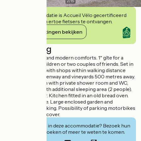
2
/
15
Deze accommodatie is Accueil Vélo gecertificeerd
en verbindt zich ertoe fietsers te ontvangen.
Haar verplichtingen bekijken
Beschrijving
Authentic charm and modern comforts. 1* gîte for a
family with two children or two couples of friends. Set in
a quiet old house, with shops within walking distance
(200 metres). Greenway and vineyards 500 metres away.
Upstairs bedroom with private shower room and WC,
adjoining room with additional sleeping area (2 people).
Cot and high chair. Kitchen fitted in an old bread oven.
Separate entrance. Large enclosed garden and
courtyard, car parking. Possibility of parking motorbikes
or bicycles under cover.
Geïnteresseerd in deze accommodatie? Bezoek hun
website om te boeken of meer te weten te komen.