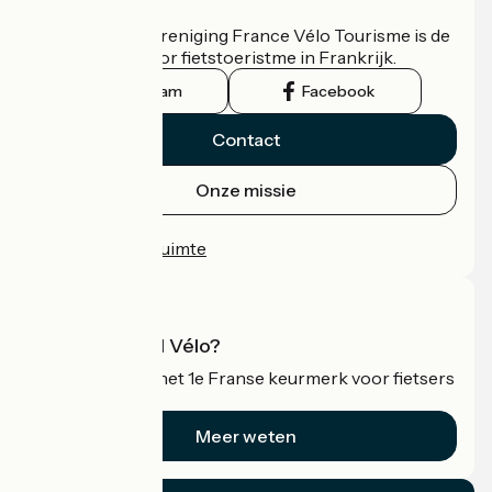
Wie zijn we?
De nationale vereniging France Vélo Tourisme is de
officiële gids voor fietstoeristme in Frankrijk.
Instagram
Facebook
Contact
Onze missie
Persruimte
Professionele ruimte
Wat is Accueil Vélo?
Accueil Vélo is het 1e Franse keurmerk voor fietsers
op vakantie.
Meer weten