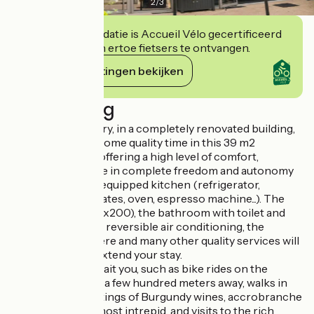
2
/
3
Deze accommodatie is Accueil Vélo gecertificeerd
en verbindt zich ertoe fietsers te ontvangen.
Haar verplichtingen bekijken
Beschrijving
In the heart of Givry, in a completely renovated building,
come and spend some quality time in this 39 m2
furnished studio, offering a high level of comfort,
allowing you to live in complete freedom and autonomy
thanks to its fully equipped kitchen (refrigerator,
dishwasher, hotplates, oven, espresso machine...). The
XXL bedding (180x200), the bathroom with toilet and
Italian shower, the reversible air conditioning, the
general atmosphere and many other quality services will
convince you to extend your stay.
Many activities await you, such as bike rides on the
greenway located a few hundred meters away, walks in
the vineyards, tastings of Burgundy wines, accrobranche
sessions for the most intrepid, and visits to the rich