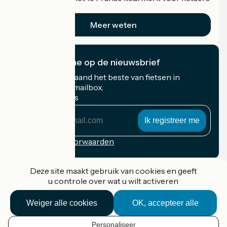
op vakantie.
Meer weten
Ik abonneer me op de nieuwsbrief
Ontvang elke maand het beste van fietsen in
Frankrijk in uw mailbox.
Mijn e-mailadres
Mijn
e-
mailadres
Inschrijvingsvoorwaarden
Gefinancierd in het kader van Destination France
Deze site maakt gebruik van cookies en geeft
u controle over wat u wilt activeren
Weiger alle cookies
OK, accepteer alle
Accueil Vélo Pro
Contact
Personaliseer