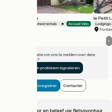
La Maison Jaune
le Petit 
Lodgings and furnished rentals
Accueil Vélo
Lodgings 
Givry
Fontai
Heeft u informatie om ons te melden over deze
accommodatie?
Een probleem signaleren
Enregistrer
Contacter
Kies, bereid voor en beleef uw fietsavontuur