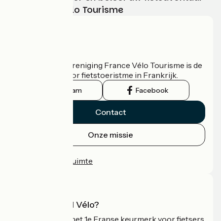
met France Vélo Tourisme
Wie zijn we?
De nationale vereniging France Vélo Tourisme is de
officiële gids voor fietstoeristme in Frankrijk.
Instagram
Facebook
Contact
Onze missie
Persruimte
Professionele ruimte
Wat is Accueil Vélo?
Accueil Vélo is het 1e Franse keurmerk voor fietsers