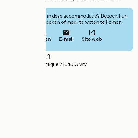
regional heritage.
Geïnteresseerd in deze accommodatie? Bezoek hun
website om te boeken of meer te weten te komen.
Bellen
E-mail
Site web
Localisation
27 Rue de la République 71640 Givry