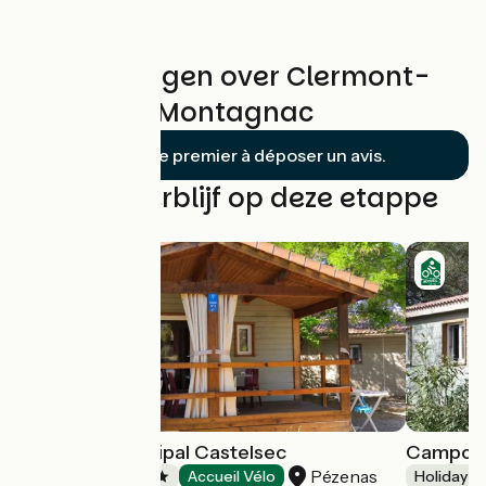
Beoordelingen over Clermont-
l'Hérault / Montagnac
Soyez le premier à déposer un avis.
Vind uw verblijf op deze etappe
Camping municipal Castelsec
Campotel
Pézenas
Campsites
Accueil Vélo
Holiday vi