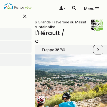
Overslaan
en
Menu
naar
close
de
inhoud
Alle etappes op Grande Traversée du Massif
gaan
Central per mountainbike
Clermont-l'Hérault /
Montagnac
Etappe 38/39