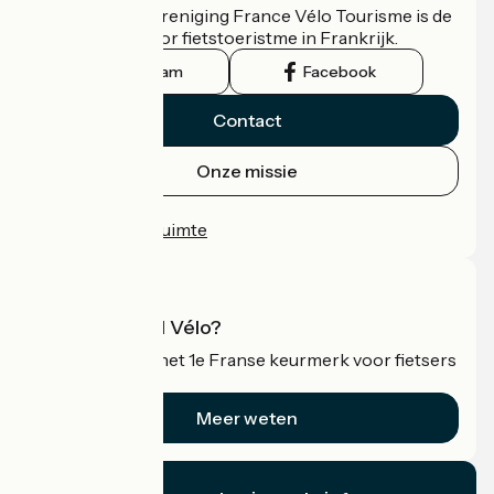
De nationale vereniging France Vélo Tourisme is de
officiële gids voor fietstoeristme in Frankrijk.
Instagram
Facebook
Contact
Onze missie
Persruimte
Professionele ruimte
Wat is Accueil Vélo?
Accueil Vélo is het 1e Franse keurmerk voor fietsers
op vakantie.
Meer weten