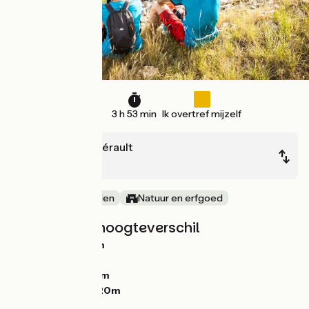
58 km
3 h 53 min
Ik overtref mijzelf
Clermont-l'Hérault
Montagnac
Tussen de wijnvelden
Natuur en erfgoed
Hellingen en hoogteverschil
Stijgingen:
907m
Dalingen:
975m
Laagste punt:
14m
Hoogste punt:
320m