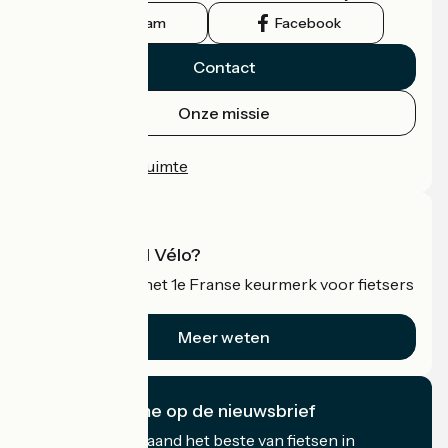
Instagram
Facebook
Contact
Onze missie
Persruimte
Professionele ruimte
Wat is Accueil Vélo?
Accueil Vélo is het 1e Franse keurmerk voor fietsers
op vakantie.
Meer weten
Ik abonneer me op de nieuwsbrief
Ontvang elke maand het beste van fietsen in