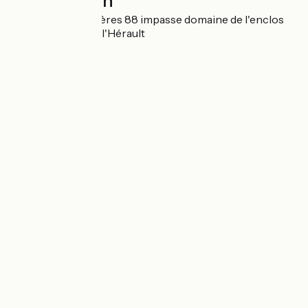
Localisation
Chemin des Servières 88 impasse domaine de l'enclos
34800 Clermont-l'Hérault