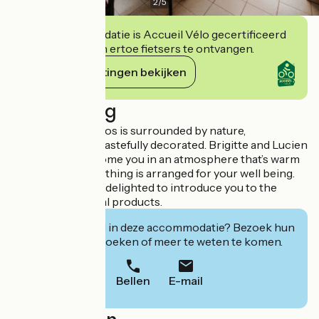
2
/
5
Deze accommodatie is Accueil Vélo gecertificeerd
en verbindt zich ertoe fietsers te ontvangen.
Haar verplichtingen bekijken
Beschrijving
The Mas de L’Enclos is surrounded by nature,
comfortable and tastefully decorated. Brigitte and Lucien
are there to welcome you in an atmosphere that’s warm
and friendly. Everything is arranged for your well being.
Your hosts will be delighted to introduce you to the
region and its local products.
Geïnteresseerd in deze accommodatie? Bezoek hun
website om te boeken of meer te weten te komen.
Bellen
E-mail