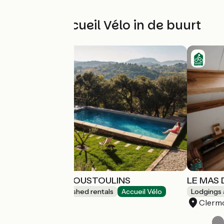
Andere Accueil Vélo in de buurt
LE CLOS DES COUSTOULINS
LE MAS 
Lodgings and furnished rentals
Accueil Vélo
Lodgings 
Lacoste
Clermo