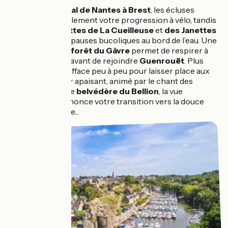
En suivant le
canal de Nantes à Brest
, les écluses
rythment agréablement votre progression à vélo, tandis
que les
guinguettes de La Cueilleuse
et
des Janettes
offrent de belles pauses bucoliques au bord de l’eau. Une
escapade vers la
forêt du Gâvre
permet de respirer à
pleins poumons avant de rejoindre
Guenrouët
. Plus
loin, le bocage s’efface peu à peu pour laisser place aux
marais
: un décor apaisant, animé par le chant des
oiseaux. Depuis le
belvédère du Bellion
, la vue
panoramique annonce votre transition vers la douce
vallée de la Vilaine...