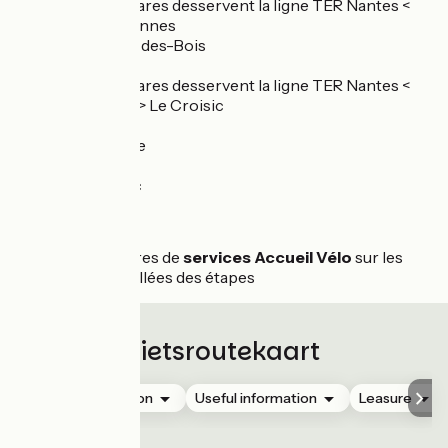
Plusieurs gares desservent la ligne TER Nantes <
Redon > Rennes
- St-Gildas-des-Bois
- Redon
Plusieurs gares desservent la ligne TER Nantes <
St-Nazaire > Le Croisic
- Couëron
- St-Nazaire
- La Baule
- Le Croisic
Services :
Voir les offres de
services Accueil Vélo
sur les
pages détaillées des étapes
Fietsroutekaart
Accommodation
Useful information
Leasure