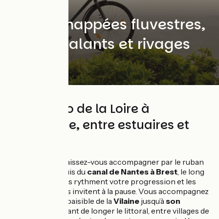
Entre échappées fluvestres,
marais salants et rivages
iodés
Tour à vélo de la Loire à
l’Atlantique, entre estuaires et
marais
Depuis Nantes, laissez-vous accompagner par le ruban
vert de l'Erdre puis du
canal de Nantes à Brest
, le long
duquel les écluses rythment votre progression et les
haltes bucoliques invitent à la pause. Vous accompagnez
ensuite le cours paisible de la
Vilaine
jusqu’à
son
embouchure
avant de longer le littoral, entre villages de