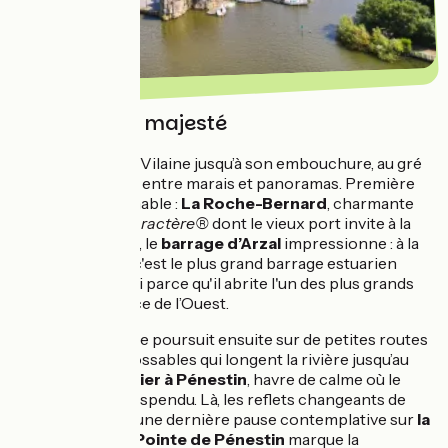
La Vilaine en majesté
Vous escortez la Vilaine jusqu’à son embouchure, au gré
de ses méandres entre marais et panoramas. Première
halte incontournable :
La Roche-Bernard
, charmante
Petite Cité de Caractère®
dont le vieux port invite à la
flânerie. Plus loin, le
barrage d’Arzal
impressionne : à la
fois par sa taille, c'est le plus grand barrage estuarien
d'Europe, et aussi parce qu'il abrite l'un des plus grands
ports de plaisance de l’Ouest.
L’itinéraire vélo se poursuit ensuite sur de petites routes
et chemins carrossables qui longent la rivière jusqu’au
port de Tréhiguier
à Pénestin
,
havre de calme où le
temps semble suspendu. Là, les reflets changeants de
l’eau appellent à une dernière pause contemplative sur
la
Vilaine
. Enfin, la
Pointe de Pénestin
marque la