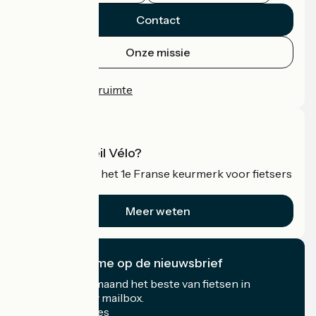
Contact
Onze missie
Persruimte
Professionele ruimte
Wat is Accueil Vélo?
Accueil Vélo is het 1e Franse keurmerk voor fietsers
op vakantie.
Meer weten
Ik abonneer me op de nieuwsbrief
Ontvang elke maand het beste van fietsen in
Frankrijk in uw mailbox.
Mijn e-mailadres