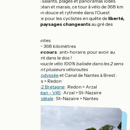
caractère, marais salants, plages et panoramas iodés.
Entre estuaire, océan et marais, ce tour à vélo de 368 km
est une immersion douce et rythmée dans l’Ouest
atlantique, parfaite pour les cyclistes en quête de
liberté,
de nature et de paysages changeants
au gré des
marées.
Départ :
Nantes
Distance :
~ 368 kilomètres
Sens du parcours
: anti-horaire, pour avoir au
retour le vent dans le dos !
Balisage :
boucle vélo 100% balisée dans les 2 sens
/ empruntant plusieurs véloroutes
La Vélodyssée
et Canal de Nantes à Brest :
Nantes > Redon
Voie 42 Bretagne
: Redon > Arzal
Vélocéan - V45
: Arzal > St-Nazaire
La Vélidéale
: St-Nazaire > Nantes