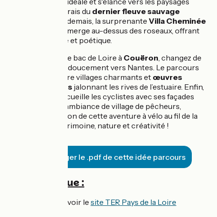
emprunte La Vélidéale et s'élance vers les paysages
fluviaux et les marais du
dernier fleuve sauvage
d’Europe
. À Cordemais, la surprenante
Villa Cheminée
de Tatzu Nishi
émerge au-dessus des roseaux, offrant
une halte insolite et poétique.
En franchissant le bac de Loire à
Couëron
, changez de
rive et remontez doucement vers Nantes. Le parcours
s’anime alors entre villages charmants et
œuvres
contemporaines
jalonnant les rives de l’estuaire. Enfin,
Trentemoult
accueille les cyclistes avec ses façades
colorées et son ambiance de village de pêcheurs,
parfaite conclusion de cette aventure à vélo au fil de la
Loire, mêlant patrimoine, nature et créativité !
Télécharger le .pdf de cette idée parcours
Côté pratique :
Accès en train :
voir le
site TER Pays de la Loire