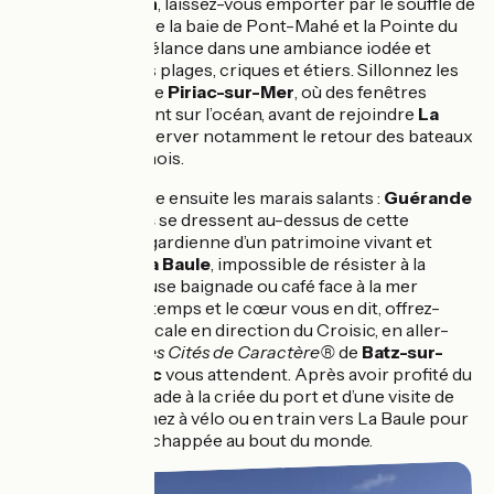
Depuis
Pénestin
, laissez-vous emporter par le souffle de
l’Atlantique ! Entre la baie de Pont-Mahé et la Pointe du
Bile, l’itinéraire s’élance dans une ambiance iodée et
sauvage, avec ses plages, criques et étiers. Sillonnez les
ruelles étroites de
Piriac-sur-Mer
, où des fenêtres
discrètes s’ouvrent sur l’océan, avant de rejoindre
La
Turballe
et d’observer notamment le retour des bateaux
de pêche à l'anchois.
Le parcours longe ensuite les marais salants :
Guérande
et ses remparts
se dressent au-dessus de cette
mosaïque salée, gardienne d’un patrimoine vivant et
authentique. À
La Baule
, impossible de résister à la
célèbre baie : pause baignade ou café face à la mer
s’imposent. Si le temps et le cœur vous en dit, offrez-
vous vous une escale en direction du Croisic, en aller-
retour. Les
Petites Cités de Caractère®
de
Batz-sur-
Mer
et du
Croisic
vous attendent. Après avoir profité du
Croisic, d’une balade à la criée du port et d’une visite de
l’Océarium, revenez à vélo ou en train vers La Baule pour
conclure cette échappée au bout du monde.