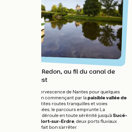
De Nantes à Redon, au fil du canal de
Nantes à Brest
Vous quittez l’effervescence de Nantes pour quelques
jours d’évasion, en commençant par la
paisible vallée de
l’Erdre
. Entre petites routes tranquilles et voies
cyclables sécurisées, le parcours emprunte La
Vélodyssée et se déroule en toute sérénité jusqu’à
Sucé-
sur-Erdre
puis
Nort-sur-Erdre
, deux ports fluviaux
accueillants où il fait bon s’arrêter.