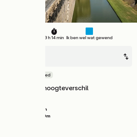
49 km
3 h 14 min
Ik ben wel wat gewend
Nantes
Cordemais
Natuur en erfgoed
Hellingen en hoogteverschil
Stijgingen:
45m
Dalingen:
42m
Laagste punt:
0m
Hoogste punt:
39m