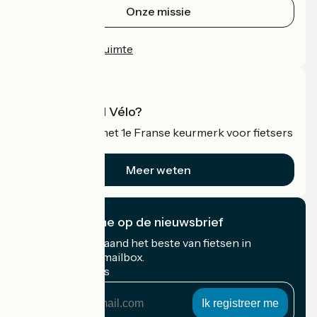
Onze missie
Persruimte
Professionele ruimte
Wat is Accueil Vélo?
Accueil Vélo is het 1e Franse keurmerk voor fietsers
op vakantie.
Meer weten
Ik abonneer me op de nieuwsbrief
Ontvang elke maand het beste van fietsen in
Frankrijk in uw mailbox.
Mijn e-mailadres
Mijn
e-