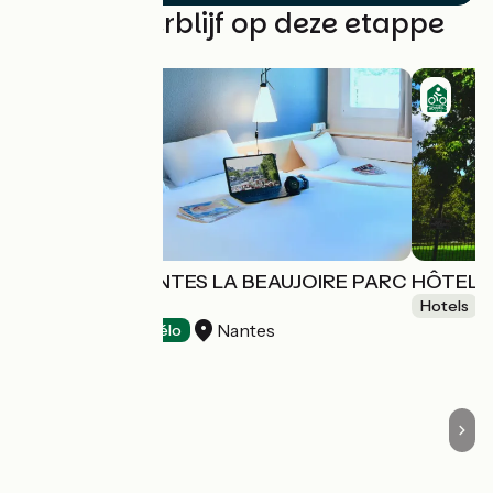
Vind uw verblijf op deze etappe
HÔTEL IBIS NANTES LA BEAUJOIRE PARC
HÔTEL D
EXPO
Hotels
Nantes
Hotels
Accueil Vélo