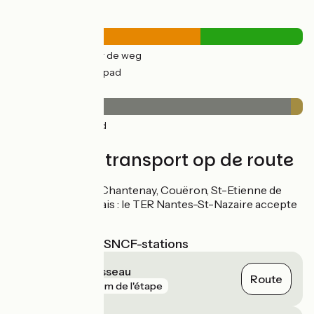
Wegtypes
31km
(65%) Over de weg
17km
(35%) Fietspad
Wegdektype
47km
(96%) Glad
2km
(4%) Ruw
Treinen en transport op de route
Gares de Nantes, Chantenay, Couëron, St-Etienne de
Montluc, Cordemais : le TER Nantes-St-Nazaire accepte
les vélos
Dichtstbijzijnde SNCF-stations
Rezé Pont Rousseau
Route
gare
148 m de l'étape