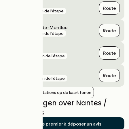
Chantenay
Route
gare
1 km de l'étape
Saint-Étienne-de-Montluc
Route
gare
1 km de l'étape
Nantes
Route
gare
2 km de l'étape
Vertou
Route
gare
2 km de l'étape
Nabijgelegen stations op de kaart tonen
Beoordelingen over Nantes /
Cordemais
Soyez le premier à déposer un avis.