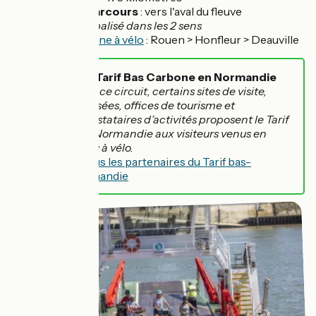
Sens du parcours
: vers l'aval du fleuve
Balisage :
balisé dans les 2 sens
La Seine à vélo
: Rouen > Honfleur > Deauville
Le Tarif Bas Carbone en Normandie
Sur ce circuit, certains sites de visite,
musées, offices de tourisme et
prestataires d’activités proposent le Tarif
Bas-Carbone Normandie aux visiteurs venus en
train, en car ou à vélo.
Découvrez tous les partenaires du Tarif bas-
carbone Normandie