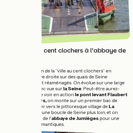
De la ville au cent clochers à l’abbaye de
Jumièges
Départ au carillon de la “ville au cent clochers” en
direction de la rive droite sur des quais de Seine
somptueusement réaménagés. On évolue sur une large
piste cyclable avec vue sur
la Seine
. Peut-être aurez-
vous la chance de voir en action
le pont levant Flaubert
? Arrivés à
Sahurs,
on monte sur un premier bac de
Seine pour voguer vers le pittoresque village de
La
Bouille
. 35 km et une boucle de Seine plus loin, et on
toque aux portes de l'
abbaye de Jumièges
pour une
visite des plus romantiques.