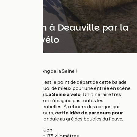
De Rouen à Deauville par la
Seine à vélo
Tous en selle le long de la Seine !
La ville de
Rouen
est le point de départ de cette balade
vers le large ! Et quoi de mieux pour une entrée en scène
à vélo réussie que
La Seine à vélo
. Un itinéraire très
surprenant dont on n’imagine pas toutes les
découvertes potentielles. À rebours des cargos qui
remontent son cours,
cette idée de parcours pour
cyclistes initiés
ondule au gré des boucles du fleuve.
Départ :
Rouen
Distance :
~ 175 kilomètres