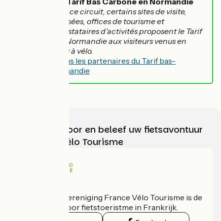
Le Tarif Bas Carbone en Normandie
Sur ce circuit, certains sites de visite,
musées, offices de tourisme et
prestataires d’activités proposent le Tarif
Bas-Carbone Normandie aux visiteurs venus en
train, en car ou à vélo.
Découvrez tous les partenaires du Tarif bas-
carbone Normandie
Kies, bereid voor en beleef uw fietsavontuur
met France Vélo Tourisme
Wie zijn we?
De nationale vereniging France Vélo Tourisme is de
officiële gids voor fietstoeristme in Frankrijk.