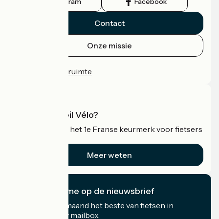
Instagram
Facebook
Contact
Onze missie
Persruimte
Professionele ruimte
Wat is Accueil Vélo?
Accueil Vélo is het 1e Franse keurmerk voor fietsers
op vakantie.
Meer weten
Ik abonneer me op de nieuwsbrief
Ontvang elke maand het beste van fietsen in
Frankrijk in uw mailbox.