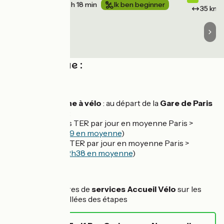
20 km
1 h 18 min
Ik ben beginner
35 km
Côté pratique :
Accès en train :
Sur La Seine à vélo
: au départ de la
Gare de Paris
St-Lazare
:
- 33 liaisons TER par jour en moyenne Paris >
Rouen (
1h29 en moyenne
)
- 8 liaisons TER par jour en moyenne Paris >
Deauville (
2h38 en moyenne
)
Services :
Voir les offres de
services Accueil Vélo
sur les
pages détaillées des étapes