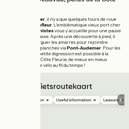
Fleurie
Du
marais Vernier
, il n’y a que quelques tours de roue
pour gagner
Honfleur
. L'emblématique vieux port cher
aux Impressionnistes
vous y accueille pour une pause
déjeuner en terrasse. Après une découverte à pied, il
sera temps de larguer les amarres pour rejoindre
Deauville
et ses planches via
Pont-Audemer
. Pour les
plus hardis, une petite digression est possible à la
découverte de la Côte Fleurie, de mieux en mieux
aménagée pour le vélo au fil du temps !
Fietsroutekaart
Accommodation
Useful information
Leasure