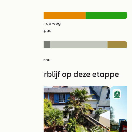
Wegtypes
32km
(66%) Over de weg
16km
(34%) Fietspad
Wegdektype
18km
(37%) Glad
23km
(47%) Inconnu
8km
(16%) Ruw
Vind uw verblijf op deze etappe