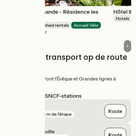
Escapade Normande - Résidence les
Hôtel Ib
Althéas
Hotels
Lodgings and furnished rentals
Accueil Vélo
Villers-sur-Mer
Treinen en transport op de route
Gares SNCF
Gare TER à Pont l’Évêque et Grandes lignes à
Deauville
Dichtstbijzijnde SNCF-stations
Pont-l'Évêque
Route
gare
964 m de l'étape
Trouville - Deauville
Route