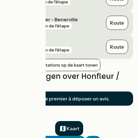
gare
1 km de l'étape
Blonville-sur-Mer - Benerville
Route
gare
4 km de l'étape
Villers-sur-Mer
Route
gare
7 km de l'étape
Nabijgelegen stations op de kaart tonen
Beoordelingen over Honfleur /
Deauville
Soyez le premier à déposer un avis.
Kaart