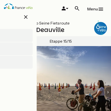
Overslaan
en
Menu
naar
close
de
inhoud
Alle etappes op Seine Fietsroute
gaan
Honfleur / Deauville
Etappe 15/15