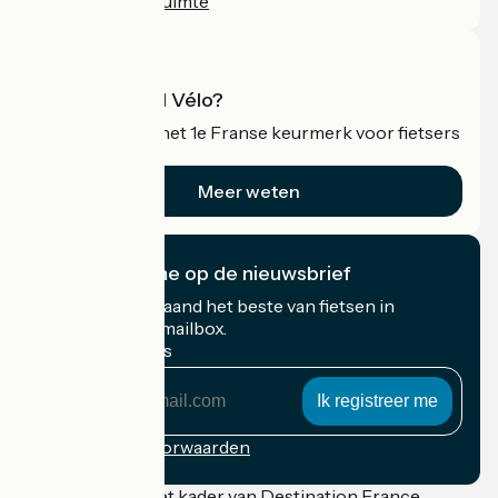
Professionele ruimte
Wat is Accueil Vélo?
Accueil Vélo is het 1e Franse keurmerk voor fietsers
op vakantie.
Meer weten
Ik abonneer me op de nieuwsbrief
Ontvang elke maand het beste van fietsen in
Frankrijk in uw mailbox.
Mijn e-mailadres
Mijn
e-
mailadres
Inschrijvingsvoorwaarden
Gefinancierd in het kader van Destination France