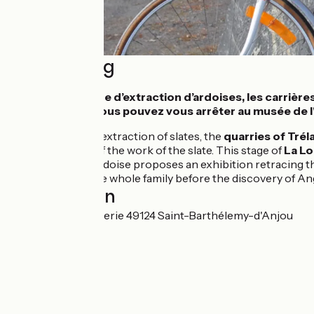
Beschrijving
Ancienne carrière d’extraction d’ardoises, les carrières
La Loire à Vélo vous pouvez vous arrêter au musée de l
Former quarry of extraction of slates, the
quarries of Trél
and the passion of the work of the slate. This stage of
La Lo
The Musée de l'Ardoise proposes an exhibition retracing the
guaranteed for the whole family before the discovery of An
Localisation
66 e Rue de la Paperie 49124 Saint-Barthélemy-d'Anjou