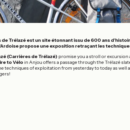
 de Trélazé est un site étonnant issu de 600 ans d’histoire
'Ardoise propose une exposition retraçant les techniques 
azé (Carrières de Trélazé)
promise you a stroll or excursion 
ire to Vélo
in Anjou offers a passage through the Trélazé slate
 techniques of exploitation from yesterday to today as well a
gers!