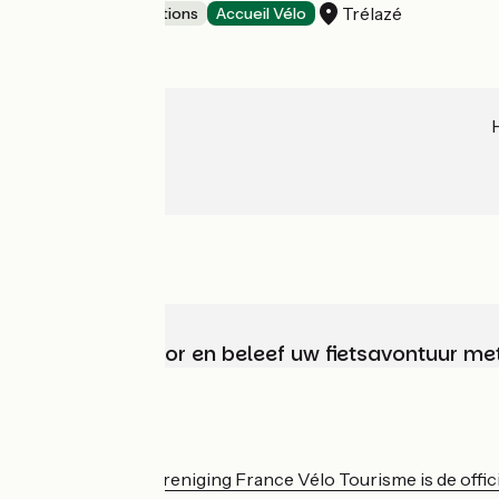
Trélazé
Museums & attractions
Accueil Vélo
Kies, bereid voor en beleef uw fietsavontuur me
Wie zijn we?
De nationale vereniging France Vélo Tourisme is de officië