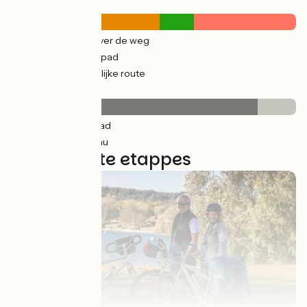
Wegtypes
260km
(83%) Over de weg
54km
(19%) Fietspad
41km
(57%) Tijdelijke route
Wegdektype
304km
(97%) Glad
7km
(15%) Inconnu
10 gebruikte etappes