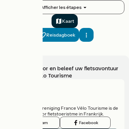
Poses / Pacy-sur-Eure
Afficher les étapes
1
49 km
3 h 16 min
Ik ben beginner
Kaart
Reisdagboek
Kies, bereid voor en beleef uw fietsavontuur
met France Vélo Tourisme
Pacy-sur-Eure / Ézy-sur-Eure
2
23 km
1 h 33 min
Ik ben beginner
Wie zijn we?
De nationale vereniging France Vélo Tourisme is de
officiële gids voor fietstoeristme in Frankrijk.
Instagram
Facebook