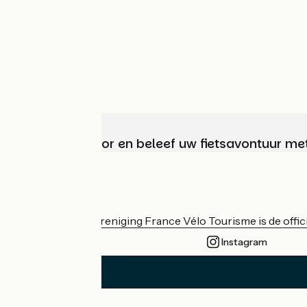
Kies, bereid voor en beleef uw fietsavontuur me
Wie zijn we?
De nationale vereniging France Vélo Tourisme is de officië
Instagram