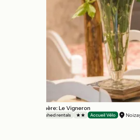
Gîtes de la Rochère: Le Vigneron
Noiza
Lodgings and furnished rentals
Accueil Vélo