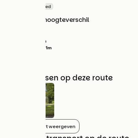
Natuur en erfgoed
Hellingen en hoogteverschil
Stijgingen:
916m
Dalingen:
886m
Laagste punt:
3m
Hoogste punt:
171m
Niet te missen op deze route
Alles op de kaart weergeven