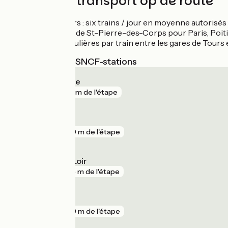
Treinen en transport op de route
Gare de Tours : six trains / jour en moyenne autorisé
Liaison TGV de St-Pierre-des-Corps pour Paris, Poiti
Liaisons régulières par train entre les gares de Tours
Dichtstbijzijnde SNCF-stations
Fréteval - Morée
gare
143 m de l'étape
Bonneval
gare
249 m de l'étape
Cloyes-sur-le-Loir
gare
265 m de l'étape
Pezou
gare
289 m de l'étape