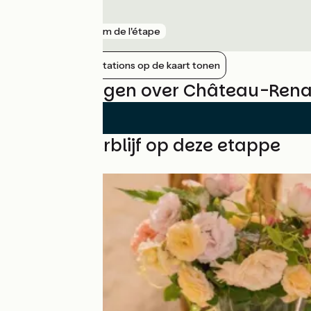
Val-de-Reuil
gare
615 m de l'étape
Nabijgelegen stations op de kaart tonen
Beoordelingen over Château-Renau
Vind uw verblijf op deze etappe