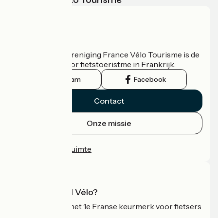
Wie zijn we?
De nationale vereniging France Vélo Tourisme is de
officiële gids voor fietstoeristme in Frankrijk.
Instagram
Facebook
Contact
Onze missie
Persruimte
Professionele ruimte
Wat is Accueil Vélo?
Accueil Vélo is het 1e Franse keurmerk voor fietsers
op vakantie.