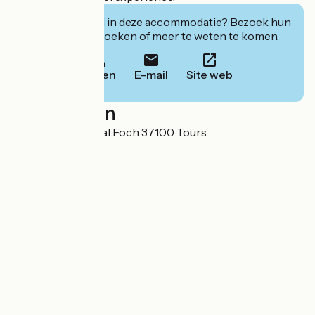
Geïnteresseerd in deze accommodatie? Bezoek hun
website om te boeken of meer te weten te komen.
Bellen
E-mail
Site web
Localisation
20 rue du Maréchal Foch 37100 Tours