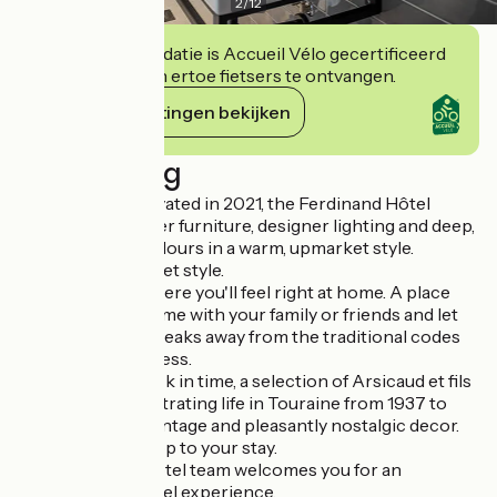
2
/
12
Deze accommodatie is Accueil Vélo gecertificeerd
en verbindt zich ertoe fietsers te ontvangen.
Haar verplichtingen bekijken
Beschrijving
Completely renovated in 2021, the Ferdinand Hôtel
combines designer furniture, designer lighting and deep,
contemporary colours in a warm, upmarket style.
in a warm, upmarket style.
It's also a place where you'll feel right at home. A place
where you can come with your family or friends and let
go... a place that breaks away from the traditional codes
of the hotel business.
A real journey back in time, a selection of Arsicaud et fils
photographs illustrating life in Touraine from 1937 to
1990 will be the vintage and pleasantly nostalgic decor.
nostalgic backdrop to your stay.
The Ferdinand Hôtel team welcomes you for an
unforgettable hotel experience.