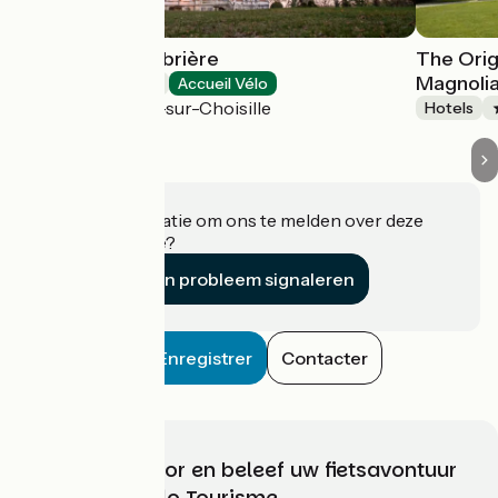
Château de l'Aubrière
The Orig
Magnoli
Hotels
Accueil Vélo
La Membrolle-sur-Choisille
Hotels
Heeft u informatie om ons te melden over deze
accommodatie?
Een probleem signaleren
Enregistrer
Contacter
Kies, bereid voor en beleef uw fietsavontuur
met France Vélo Tourisme