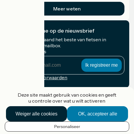
Meer weten
Ik abonneer me op de nieuwsbrief
Ontvang elke maand het beste van fietsen in
Frankrijk in uw mailbox.
Mijn e-mailadres
Mijn
e-
mailadres
Inschrijvingsvoorwaarden
Gefinancierd in het kader van Destination France
Deze site maakt gebruik van cookies en geeft
u controle over wat u wilt activeren
Weiger alle cookies
OK, accepteer alle
Accueil Vélo Pro
Contact
Personaliseer
Wettelijke informatie
NL