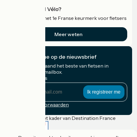
Wat is Accueil Vélo?
Accueil Vélo is het 1e Franse keurmerk voor fietsers
op vakantie.
Meer weten
Ik abonneer me op de nieuwsbrief
Ontvang elke maand het beste van fietsen in
Frankrijk in uw mailbox.
Mijn e-mailadres
Mijn
e-
mailadres
Inschrijvingsvoorwaarden
Gefinancierd in het kader van Destination France