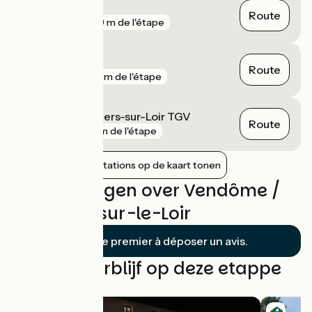
Pezou
Route
gare
289 m de l'étape
Vendôme
Route
gare
891 m de l'étape
Vendôme - Villiers-sur-Loir TGV
Route
gare
4 km de l'étape
Nabijgelegen stations op de kaart tonen
Beoordelingen over Vendôme /
Montoire-sur-le-Loir
Soyez le premier à déposer un avis.
Vind uw verblijf op deze etappe