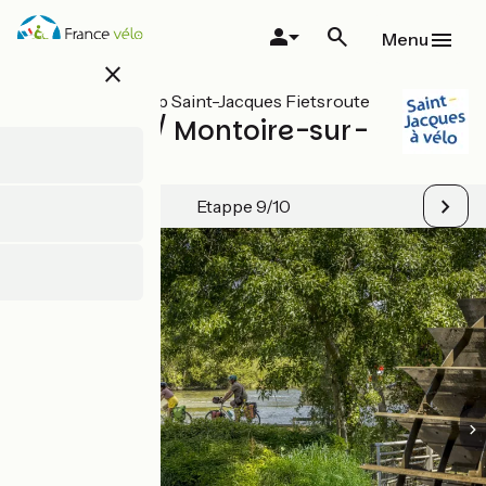
Overslaan
en
Menu
naar
close
de
inhoud
Alle etappes op Saint-Jacques Fietsroute
gaan
Vendôme / Montoire-sur-
le-Loir
Etappe 9/10