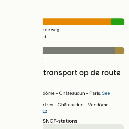
Wegtypes
22km
(89%) Over de weg
3km
(11%) Fietspad
Wegdektype
23km
(92%) Glad
2km
(8%) Ruw
Treinen en transport op de route
SNCF
TER train line Vendôme – Châteaudun – Paris.
See
schedule
TER train line Chartres – Châteaudun – Vendôme –
Tours.
See schedule
Dichtstbijzijnde SNCF-stations