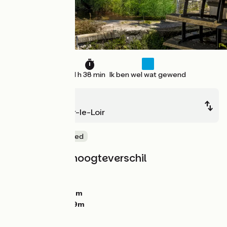
25 km
1 h 38 min
Ik ben wel wat gewend
Vendôme
Montoire-sur-le-Loir
Natuur en erfgoed
Hellingen en hoogteverschil
Stijgingen:
34m
Dalingen:
52m
Laagste punt:
66m
Hoogste punt:
99m