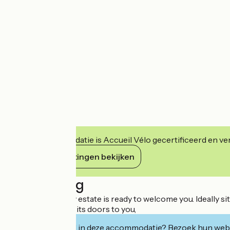
Deze accommodatie is Accueil Vélo gecertificeerd en verb
Haar verplichtingen bekijken
Beschrijving
This 19th-century estate is ready to welcome you. Ideally sit
delighted to open its doors to you,
Geïnteresseerd in deze accommodatie? Bezoek hun webs