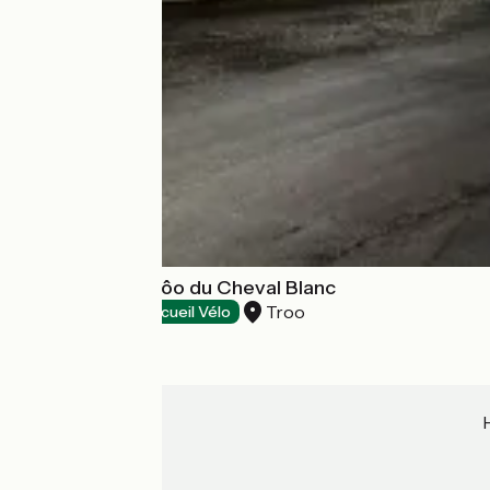
Hôtel le Petit Trôo du Cheval Blanc
Troo
Hotels
Accueil Vélo