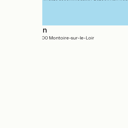
Localisation
10 Rue du Loir 41800 Montoire-sur-le-Loir