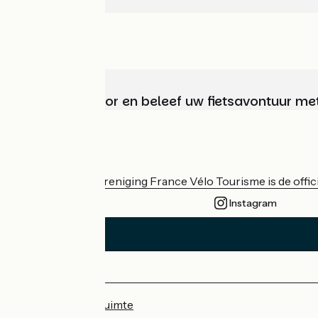
Kies, bereid voor en beleef uw fietsavontuur me
Wie zijn we?
De nationale vereniging France Vélo Tourisme is de officië
Instagram
Persruimte
Professionele ruimte