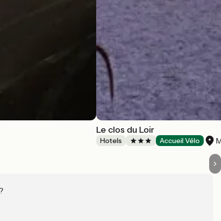
Le clos du Loir
M
Hotels
Accueil Vélo
?