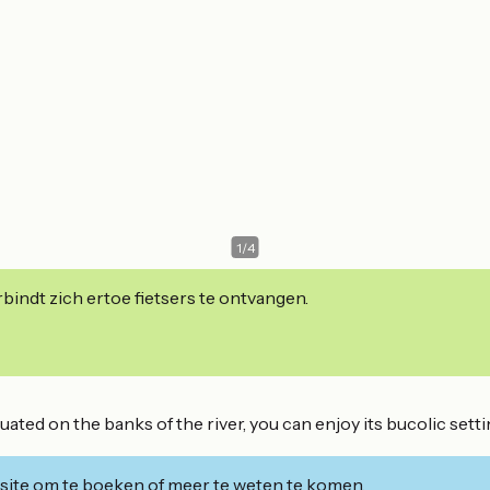
1
/
4
indt zich ertoe fietsers te ontvangen.
uated on the banks of the river, you can enjoy its bucolic sett
ite om te boeken of meer te weten te komen.